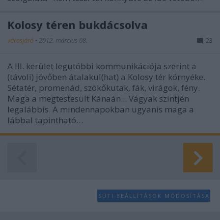
Kolosy téren bukdácsolva
városjáró
•
2012. március 08.
23
A III. kerület legutóbbi kommunikációja szerint a
(távoli) jövőben átalakul(hat) a Kolosy tér környéke.
Sétatér, promenád, szökőkutak, fák, virágok, fény.
Maga a megtestesült Kánaán... Vágyak szintjén
legalábbis. A mindennapokban ugyanis maga a
lábbal tapintható…
SÜTI BEÁLLÍTÁSOK MÓDOSÍTÁSA