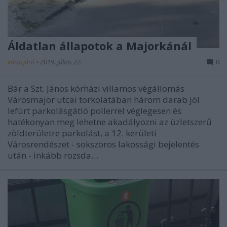
Áldatlan állapotok a Majorkánál
városjáró
•
2019. július 22.
0
Bár a Szt. János kórházi villamos végállomás
Városmajor utcai torkolatában három darab jól
lefúrt parkolásgátló pollerrel véglegesen és
hatékonyan meg lehetne akadályozni az üzletszerű
zöldterületre parkolást, a 12. kerületi
Városrendészet - sokszoros lakossági bejelentés
után - inkább rozsda…