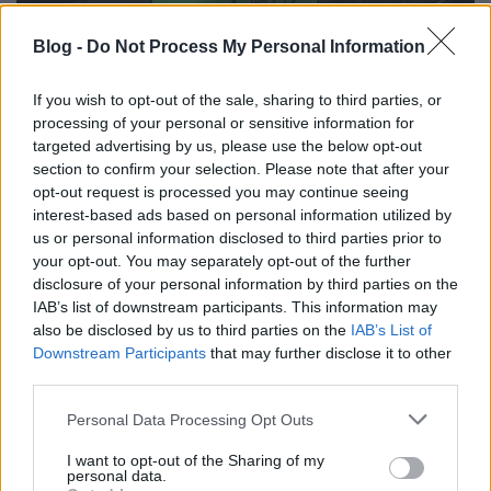
Blog -
Do Not Process My Personal Information
If you wish to opt-out of the sale, sharing to third parties, or
processing of your personal or sensitive information for
targeted advertising by us, please use the below opt-out
section to confirm your selection. Please note that after your
opt-out request is processed you may continue seeing
interest-based ads based on personal information utilized by
Kukaroncsok pótolva
us or personal information disclosed to third parties prior to
your opt-out. You may separately opt-out of the further
városjáró
•
2017. december 18.
1
disclosure of your personal information by third parties on the
IAB’s list of downstream participants. This information may
Októberben nagy port kavart a hír, hogy az FKF Zrt
also be disclosed by us to third parties on the
IAB’s List of
edényhiány miatt hónapok óta képtelen pótolni és
Downstream Participants
that may further disclose it to other
cseréni a belvárosban hiányzó, megrongált köztéri
third parties.
zöld kukácskákat. A téma kipattanását követően a
Please note that this website/app uses one or more Google
cég vezérigazgatója személyes ígéretet tett rá, hogy
Personal Data Processing Opt Outs
services and may gather and store information including but
november közepén megkezdik a pótlásokat. A…
not limited to your visit or usage behaviour. You may click to
I want to opt-out of the Sharing of my
personal data.
grant or deny consent to Google and its third-party tags to