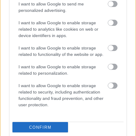
I want to allow Google to send me
közterületi szemeteskukákkal. Azokkal a kis zöld
personalized advertising.
műanyag tartályokkal, amiket a 80-as évek óta
ismerhetünk.Nem igazán tolerálható, de sajnos
I want to allow Google to enable storage
előfordul, ha…
related to analytics like cookies on web or
device identifiers in apps.
Buhera javítva
I want to allow Google to enable storage
városjáró
•
2013. március 22.
5
related to functionality of the website or app.
I want to allow Google to enable storage
Réges-régi buhera végére került végre
related to personalization.
pont(osvessző) a Hotel Le Meridien előtt. Március
eleji bejelentésünk nyomán az FKF Zrt. munkatársai
I want to allow Google to enable storage
példás gyorsasággal áttelepítették a luxusszálloda
related to security, including authentication
előtt álló bójakukájukat a járda szélén lévő pollersor
functionality and fraud prevention, and other
legközelebbi oszlopára.…
user protection.
Oszlopdőlés - fedlaplyuk
CONFIRM
városjáró
•
2013. február 06.
2