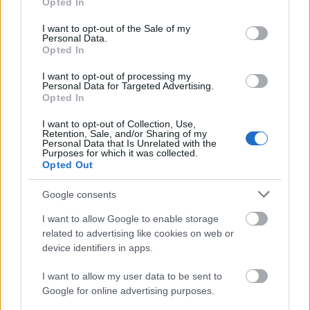
Opted In
use your data for below specified purposes in below Google
consent section.
I want to opt-out of the Sale of my
Personal Data.
Opted In
I want to opt-out of processing my
Personal Data for Targeted Advertising.
Opted In
I want to opt-out of Collection, Use,
Retention, Sale, and/or Sharing of my
Personal Data that Is Unrelated with the
Purposes for which it was collected.
Opted Out
Google consents
Belvárosi kukaroncsok
I want to allow Google to enable storage
related to advertising like cookies on web or
városjáró
•
2017. október 12.
3
device identifiers in apps.
Budapest belső városrészeiben (5.-6.-7.-8. kerületek)
I want to allow my user data to be sent to
több tucatnyi helyszínen találkozni fedelüket
Google for online advertising purposes.
vesztett, vagy lecsukhatatlan módon megsérült