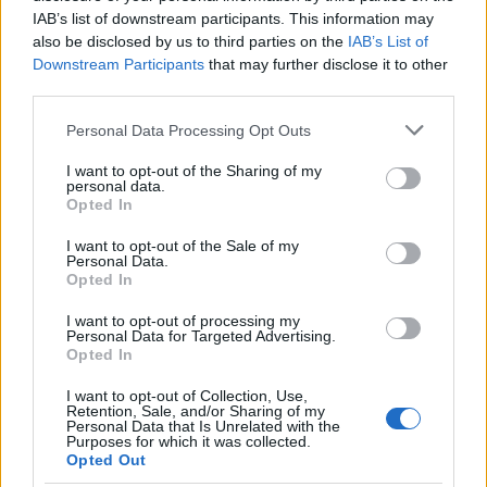
IAB’s list of downstream participants. This information may
also be disclosed by us to third parties on the
IAB’s List of
Downstream Participants
that may further disclose it to other
third parties.
Please note that this website/app uses one or more Google
Personal Data Processing Opt Outs
services and may gather and store information including but
10!
not limited to your visit or usage behaviour. You may click to
I want to opt-out of the Sharing of my
personal data.
grant or deny consent to Google and its third-party tags to
városjáró
•
2018. január 15.
2
Opted In
use your data for below specified purposes in below Google
consent section.
I want to opt-out of the Sale of my
Personal Data.
Opted In
I want to opt-out of processing my
Personal Data for Targeted Advertising.
Opted In
I want to opt-out of Collection, Use,
Retention, Sale, and/or Sharing of my
Personal Data that Is Unrelated with the
Purposes for which it was collected.
Opted Out