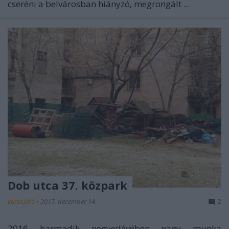
cseréni a belvárosban hiányzó, megrongált ...
Dob utca 37. közpark
városjáró
•
2017. december 14.
2
2016 harmadik negyedévében nagy munka