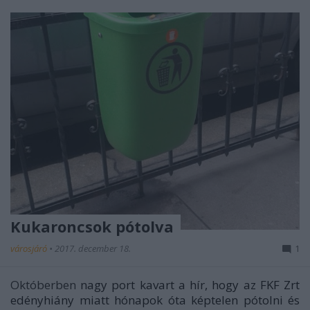
Kukaroncsok pótolva
városjáró
•
2017. december 18.
1
Októberben
nagy port kavart a hír, hogy az FKF Zrt
edényhiány miatt hónapok óta képtelen pótolni és