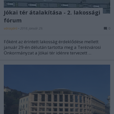
Jókai tér átalakítása - 2. lakossági
fórum
városjáró
•
2018. január 29.
0
Főként az érintett lakosság érdeklődése mellett
január 29-én délután tartotta meg a Terézvárosi
Önkormányzat a Jókai tér idénre tervezett ...