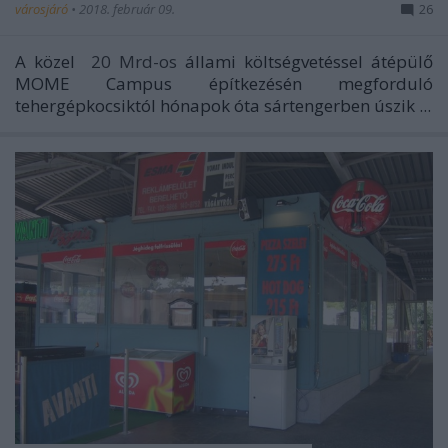
városjáró
•
2018. február 09.
26
A közel
20 Mrd-os
állami költségvetéssel átépülő
MOME Campus építkezésén megforduló
tehergépkocsiktól hónapok óta sártengerben úszik ...