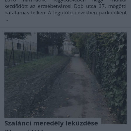
kezdődött az erzsébetvárosi Dob utca 37. mögötti
hatalamas telken. A legutóbbi években parkolóként
...
Szalánci meredély leküzdése