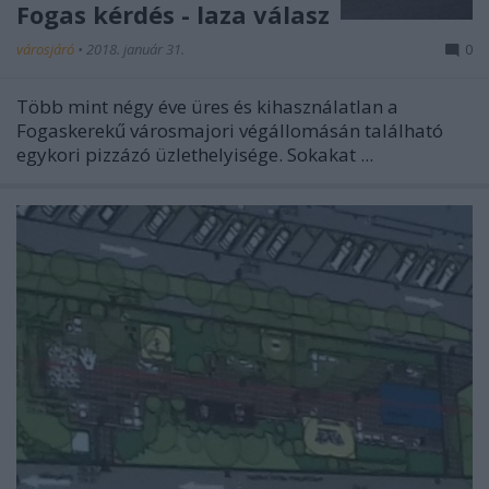
Fogas kérdés - laza válasz
városjáró
•
2018. január 31.
0
Több mint négy éve üres és kihasználatlan a
Fogaskerekű városmajori végállomásán található
egykori pizzázó üzlethelyisége. Sokakat ...