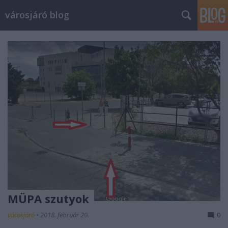
városjáró blog
MÜPA szutyok
városjáró
•
2018. február 20.
0