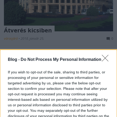
Átverés kicsiben
városjáró
•
2018. január 25.
0
December elejére kezdett bizonyossá válni a figyelő
szemű várost járók számára, hogy a Clark Ádám tér
Blog -
Do Not Process My Personal Information
ikonikus foghíjtelkére építendő új ...
If you wish to opt-out of the sale, sharing to third parties, or
processing of your personal or sensitive information for
targeted advertising by us, please use the below opt-out
section to confirm your selection. Please note that after your
opt-out request is processed you may continue seeing
interest-based ads based on personal information utilized by
us or personal information disclosed to third parties prior to
your opt-out. You may separately opt-out of the further
disclosure of your personal information by third parties on the