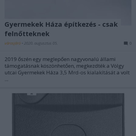
Gyermekek Háza építkezés - csak
felnőtteknek
városjáró
•
2020. augusztus 05.
0
2019 őszén egy meglepően nagyvonalú állami
támogatásnak köszönhetően, megkezdték a Völgy
utcai Gyermekek Háza
3,5 Mrd-os kialakítását
a volt
...