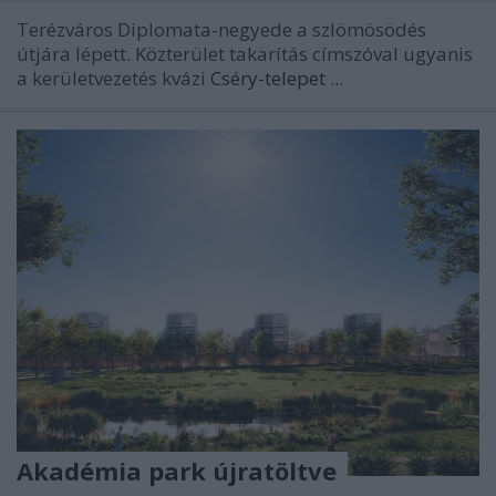
Terézváros Diplomata-negyede a szlömösödés
útjára lépett. Közterület takarítás címszóval ugyanis
a kerületvezetés kvázi
Cséry-telepet
...
Akadémia park újratöltve