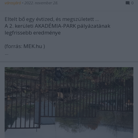
városjáró
•
2022. november 28.
0
Eltelt bő egy évtized, és megszületett ...
A 2. kerületi AKADÉMIA-PARK pályázatának
legfrissebb eredménye
(forrás:
MEK.hu
)
...