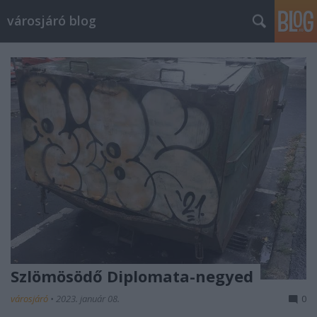
városjáró blog
Szlömösödő Diplomata-negyed
városjáró
•
2023. január 08.
0