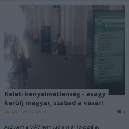
Keleti kényelmetlenség - avagy
kerülj magyar, szabad a vásár!
városjáró
•
2019. július 16.
0
Aszittem a MÁV nem tudja már fokozni az