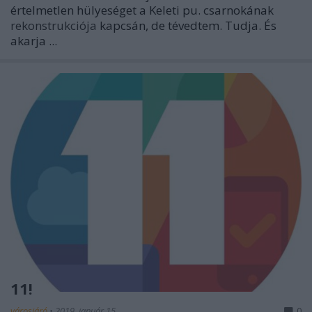
értelmetlen hülyeséget a Keleti pu. csarnokának
rekonstrukciója
kapcsán, de tévedtem. Tudja. És
akarja ...
11!
városjáró
•
2019. január 15.
0