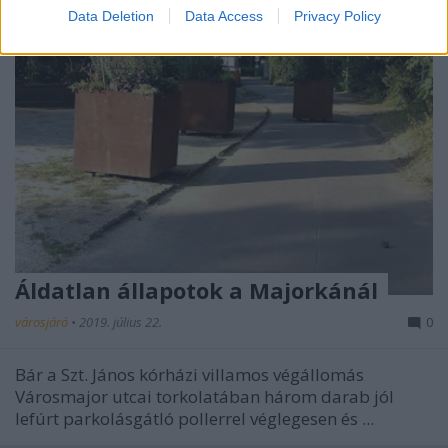
Data Deletion
Data Access
Privacy Policy
Áldatlan állapotok a Majorkánál
városjáró
•
2019. július 22.
0
Bár a Szt. János kórházi villamos végállomás
Városmajor utcai torkolatában három darab jól
lefúrt parkolásgátló pollerrel véglegesen és ...