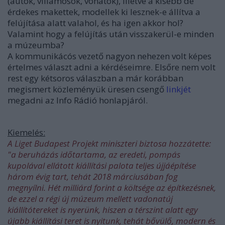
(autók, villamosok, vonatok), illetve a kisebb de
érdekes makettek, modellek ki lesznek-e állítva a
felújítása alatt valahol, és ha igen akkor hol?
Valamint hogy a felújítás után visszakerül-e minden
a múzeumba?
A kommunikácós vezető nagyon nehezen volt képes
értelmes választ adni a kérdéseimre. Elsőre nem volt
rest egy kétsoros válaszban a már korábban
megismert közleményük üresen csengő
linkjét
megadni az Info Rádió honlapjáról.
Kiemelés:
A Liget Budapest Projekt miniszteri biztosa hozzátette:
"a beruházás időtartama, az eredeti, pompás
kupolával ellátott kiállítási palota teljes újjáépítése
három évig tart, tehát 2018 márciusában fog
megnyílni. Hét milliárd forint a költsége az építkezésnek,
de ezzel a régi új múzeum mellett vadonatúj
kiállítótereket is nyerünk, hiszen a térszint alatt egy
újabb kiállítási teret is nyitunk, tehát bővülő, modern és