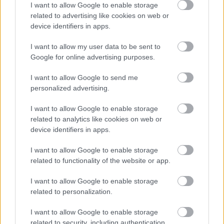
I want to allow Google to enable storage
foglalkoztunk, hogy a valamikori kiállítási csarnok
related to advertising like cookies on web or
épületegyüttese, visszavarázsolt kupolától, térszint
device identifiers in apps.
alatti bővítéstől függetlenül is kicsi marad az
alapítása óta eltelt 126 év során felgyülemlett
I want to allow my user data to be sent to
közlekedési és műszaki emlékek színvonalas és értő
Google for online advertising purposes.
bemutatásához. De ez már egy következő kérdés,
amivel ugyancsak érdemes lesz foglalkoznunk.
I want to allow Google to send me
personalized advertising.
I want to allow Google to enable storage
related to analytics like cookies on web or
device identifiers in apps.
Tisztelt Cím!
I want to allow Google to enable storage
A Magyar Műszaki és Közlekedési Múzeum
related to functionality of the website or app.
felújításával kapcsolatos kérdéseit az
I want to allow Google to enable storage
EMMI illetékességből Baán László
related to personalization.
főigazgatóhoz, a Liget Budapest Projekt
I want to allow Google to enable storage
miniszteri biztosához továbbította.
related to security, including authentication