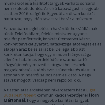
munkákról és a kiállított tárgyak várható sorsáról
nem született döntés. Az első kapavágást is legjobb
esetben 2016-ra ígérik. Egyedül arról van konkrét
határozat, hogy idén tavasszal bezár a múzeum.
Ez azonban meglehetősen hazárdőr hozzáállásnak
tűnik. Felelős állam, felelős miniszter ugyanis
mielőtt pamflettezik, konkrét ütemtervet készít,
konkrét terveket gyártat, hatásvizsgálatot végez és az
alapján áraz be és zárat be. De legalább azt
konkrétan tudja, hogy egy minden hiányossága
ellenére hatalmas érdeklődésre számot tartó
közgyűjtemény muzeális tárgyai hol lesznek
megtekinthetők a több éves szüneteltetés alatt. Itt
azonban minderről sajnos nem esik szó. A nagy
szavak mögötti valóság nem rajzolódik ki.
A tisztánlátás érdeklében rákérdeztem hát a
Liget
Budapest Projekt
kommunikációs vezetőjénél
Horn
Mártonnál
, hogy a nagyobb kiállítási tárgyak