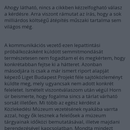
Ahogy látható, nincs a cikkben kézzelfogható válasz
a kérdésre. Arra viszont rámutat az írás, hogy a sok
milliárdos költségű átépítés műszaki tartalma sem
világos még.
A kommunikációs vezető ezen lepattintási
próbálkozásként küldött semmitmondását
természetesen nem fogadtam el és megkértem, hogy
konkrétabban fejtse ki a hátteret. Azonban
másodjára is csak a már ismert riport alapját
képező Liget Budapest Projekt féle sajtóközleményt
küldte meg, mely ugyancsak nem adott konkrét
feleletet. Ismételt viszontválaszom után végül Horn
úr beismerte, hogy fogalma sincs a tárlat várható
sorsát illetően. Mi több az egész kérdést a
Közlekedési Múzeum vezetésének nyakába varrta
azzal, hogy ők lesznek a felelősek a múzeum
tárgyainak időközi bemutatásával, illetve majdani
berendezésével kapcsolatban. Mondta mindezt