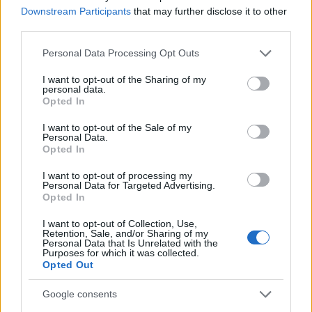
kurrens anyagainak ideiglenes bemutatóhelyeként.
Downstream Participants
that may further disclose it to other
Persze ezek alkalmassá tétele is pénzbe kerülne, de
third parties.
nem valószínű, hogy ez megborítaná a projekt 7
(10?) milliárdosra tervezett keretét. Ellenben
Please note that this website/app uses one or more Google
Personal Data Processing Opt Outs
bizalommal tölthetné el a múzeumra kíváncsi
services and may gather and store information including but
polgárokat. Nem utolsó sorban pedig javíthatna az
not limited to your visit or usage behaviour. You may click to
I want to opt-out of the Sharing of my
personal data.
egész
ligetőrület
renoméján – már amennyiben
grant or deny consent to Google and its third-party tags to
Opted In
use your data for below specified purposes in below Google
mindez lehetséges még egyáltalán.
consent section.
I want to opt-out of the Sale of my
Personal Data.
A kommunikációs vezető ködös válasza után
Opted In
megkerestem inkább a projekt miniszteri biztosát,
Baán Lászlót
, hátha tőle valódi választ kaphatok a
I want to opt-out of processing my
kérdéseimre. Leveléből azonban azt kellett lássam,
Personal Data for Targeted Advertising.
Opted In
hogy minden valószínűség szerint tényleg úgy kerül
lakat 3 évre a Közlekedési Múzeum épületére, hogy
I want to opt-out of Collection, Use,
nincs semmiféle kiérlelt, konkrét megoldás, de még
Retention, Sale, and/or Sharing of my
Personal Data that Is Unrelated with the
csak terv sem a múzeum anyagának ideiglenes
Purposes for which it was collected.
bemutatására és elhelyezésére. Márpedig ha ez így
Opted Out
van, s így is marad, akkor egy komplett kisiskolás
generáció marad ki a műfaj megismeréséből. És
Google consents
akkor azzal a nyilvánvaló ténnyel még nem is