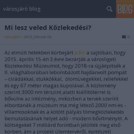
városjáró blog
Mi lesz veled Közlekedési?
városjáró
•
2015. február 06.
0
Az elmúlt hetekben körbejárt
a hír
a sajtóban, hogy
2015. április 15-én 3 évre bezárják a városligeti
Közlekedési Múzeumot, hogy 2018-ra újjáépítsék a
II. világháborúban lebombázott hajdanvolt pompát
– cirádákkal, stukkókkal, ólomüvegekkel, reliefekkel
és egy 67 méter magas kupolával. A közlemény
szerint 3000 nm térszint alatti kiállítótérrel is
bővülne az intézmény, miközben a tervek szerint
elbontanák a múzeum ma még létező 2000 nm-es -
villamosoknak és a kötött pályás tömegközlekedés
bemutatásának helyet adó - modern bővítményét. A
költségeket 7 milliárd forintban jelölték meg első
körben, ám a projekt ütemtervéről, építészeti