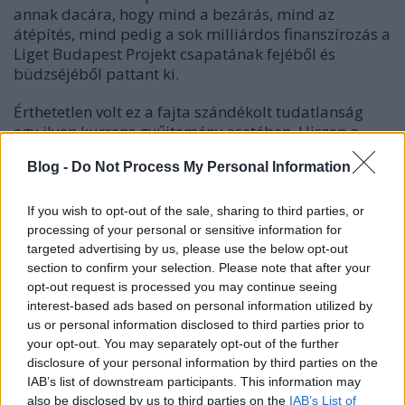
annak dacára, hogy mind a bezárás, mind az
átépítés, mind pedig a sok milliárdos finanszírozás a
Liget Budapest Projekt csapatának fejéből és
büdzséjéből pattant ki.
Érthetetlen volt ez a fajta szándékolt tudatlanság
egy ilyen kurrens gyűjtemény esetében. Hiszen a
múzeum 3 évesre tervezett zárva tartása alatt a
Blog -
Do Not Process My Personal Information
kiállított tárgyak legnagyobb részét - természetüknél
fogva – könnyedén be lehetne mutatni másutt, mivel
Budapest tele van erre alkalmas ipari csarnokokkal,
If you wish to opt-out of the sale, sharing to third parties, or
telepekkel, remízekkel. Épp csak megfelelő
processing of your personal or sensitive information for
előkészület kellene (kellett volna) hozzá.
targeted advertising by us, please use the below opt-out
section to confirm your selection. Please note that after your
Van aki pl. a napokban bontani kezdett vizivárosi
opt-out request is processed you may continue seeing
Melegpörgetőt
említette, mint ideiglenes kiállításra
interest-based ads based on personal information utilized by
alkalmas ingatlant, mások a MÁV felhagyott
us or personal information disclosed to third parties prior to
kőbányai
járműjavítóját
tartanák megfelelőnek, de
your opt-out. You may separately opt-out of the further
még a leg kívülállóbbaknak is számos üresen pangó
disclosure of your personal information by third parties on the
telep vagy csarnok ugrana be, mint ideiglenes, de
IAB’s list of downstream participants. This information may
ideális helyszín a Közlekedési Múzeum leginkább
also be disclosed by us to third parties on the
IAB’s List of