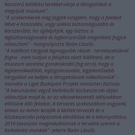
korszerű kiállítási terekkel várja a látogatókat a
megújult múzeum".
"A szakemberek meg fogják vizsgálni, hogy a falakat
lehet-e használni, vagy sokkal biztonságosabb és
korszerűbb, ha újjáépítjük, egy biztos: a
legbiztonságosabb és legkorszerűbb megoldást fogjuk
választani" - hangsúlyozta Baán László.
"A kiállított tárgyak legnagyobb részét - természetüknél
fogva - nem tudjuk a felújítás alatt kiállítani, de a
múzeum vezetése gondoskodni fog arról, hogy a
legkiemelkedőbb, legizgalmasabb, legjelentősebb
tárgyakat ne kelljen a látogatóknak nélkülözniük" -
mondta a Liget Budapest Projekt miniszteri biztosa.
"A beruházást végző kivitelezőt közbeszerzés útján
választjuk majd ki, ez az elkövetkezendő időszakban
előttünk álló feladat. A tervezés szakaszában vagyunk,
ebben az évben lezajlik a kiviteli tervezés és a
közbeszerzési pályázatok elindítása és a lebonyolítása,
2016 tavaszán megindulhatnak a terveink szerint a
kivitelezési munkák"- jelezte Baán László.