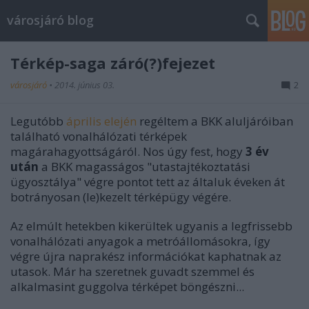
városjáró blog
Térkép-saga záró(?)fejezet
városjáró
•
2014. június 03.
2
Legutóbb
április elején
regéltem a BKK aluljáróiban
található vonalhálózati térképek
magárahagyottságáról. Nos úgy fest, hogy
3 év
után
a BKK magasságos "utastajtékoztatási
ügyosztálya" végre pontot tett az általuk éveken át
botrányosan (le)kezelt térképügy végére.
Az elmúlt hetekben kikerültek ugyanis a legfrissebb
vonalhálózati anyagok a metróállomásokra, így
végre újra naprakész információkat kaphatnak az
utasok. Már ha szeretnek guvadt szemmel és
alkalmasint guggolva térképet böngészni...