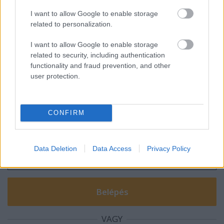
Dob utca 37. közpark
I want to allow Google to enable storage
related to personalization.
I want to allow Google to enable storage
related to security, including authentication
blog.hu
facebook
functionality and fraud prevention, and other
user protection.
Szólj hozzá!
CONFIRM
A hozzászóláshoz be kell lépned!
Data Deletion
Data Access
Privacy Policy
VAGY