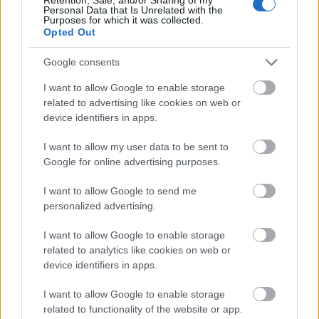
Personal Data that Is Unrelated with the
Purposes for which it was collected.
Tanácstalan poszt
Opted Out
Google consents
I want to allow Google to enable storage
HB2Y
related to advertising like cookies on web or
device identifiers in apps.
I want to allow my user data to be sent to
Google for online advertising purposes.
Benczúr utcai fuck
I want to allow Google to send me
personalized advertising.
I want to allow Google to enable storage
Jókai tér átalakítása - 2. lakossági fórum
related to analytics like cookies on web or
device identifiers in apps.
I want to allow Google to enable storage
related to functionality of the website or app.