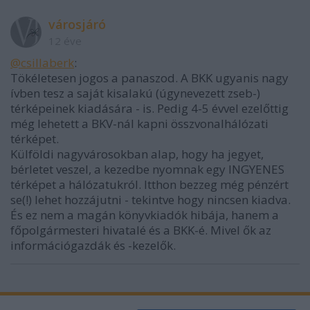
városjáró
12 éve
@csillaberk
:
Tökéletesen jogos a panaszod. A BKK ugyanis nagy
ívben tesz a saját kisalakú (úgynevezett zseb-)
térképeinek kiadására - is. Pedig 4-5 évvel ezelőttig
még lehetett a BKV-nál kapni összvonalhálózati
térképet.
Külföldi nagyvárosokban alap, hogy ha jegyet,
bérletet veszel, a kezedbe nyomnak egy INGYENES
térképet a hálózatukról. Itthon bezzeg még pénzért
se(!) lehet hozzájutni - tekintve hogy nincsen kiadva.
És ez nem a magán könyvkiadók hibája, hanem a
főpolgármesteri hivatalé és a BKK-é. Mivel ők az
információgazdák és -kezelők.