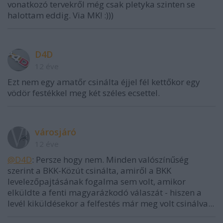
vonatkozó tervekről még csak pletyka szinten se
halottam eddig. Via MK! :)))
D4D
12 éve
Ezt nem egy amatőr csinálta éjjel fél kettőkor egy
vödör festékkel meg két széles ecsettel.
városjáró
12 éve
@D4D
: Persze hogy nem. Minden valószínűség
szerint a BKK-Közút csinálta, amiről a BKK
levelezőpajtásának fogalma sem volt, amikor
elküldte a fenti magyarázkodó válaszát - hiszen a
levél kiküldésekor a felfestés már meg volt csinálva...