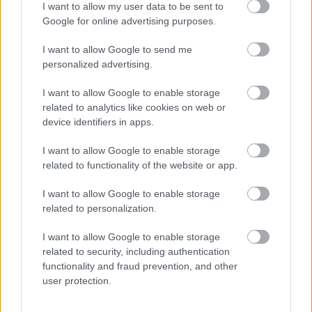
I want to allow my user data to be sent to
Google for online advertising purposes.
I want to allow Google to send me
Dob utca 37. közpark
personalized advertising.
I want to allow Google to enable storage
related to analytics like cookies on web or
device identifiers in apps.
Elcsúszó Budapest
I want to allow Google to enable storage
related to functionality of the website or app.
I want to allow Google to enable storage
related to personalization.
blog.hu
facebook
I want to allow Google to enable storage
related to security, including authentication
Szólj hozzá!
functionality and fraud prevention, and other
user protection.
A hozzászóláshoz be kell lépned!