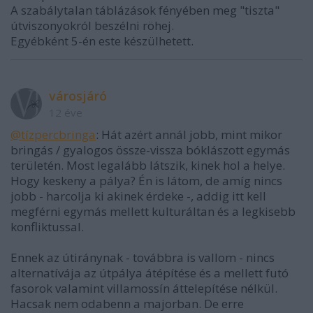
A szabálytalan táblázások fényében meg "tiszta"
útviszonyokról beszélni röhej.
Egyébként 5-én este készülhetett.
városjáró
12 éve
@tízpercbringa
: Hát azért annál jobb, mint mikor
bringás / gyalogos össze-vissza bóklászott egymás
területén. Most legalább látszik, kinek hol a helye.
Hogy keskeny a pálya? Én is látom, de amíg nincs
jobb - harcolja ki akinek érdeke -, addig itt kell
megférni egymás mellett kulturáltan és a legkisebb
konfliktussal.
Ennek az útiránynak - továbbra is vallom - nincs
alternatívája az útpálya átépítése és a mellett futó
fasorok valamint villamossín áttelepítése nélkül.
Hacsak nem odabenn a majorban. De erre