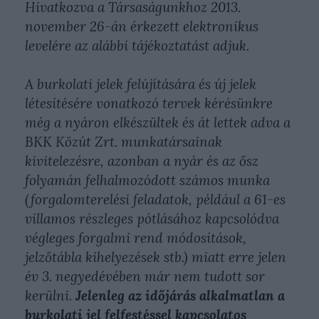
Hivatkozva a Társaságunkhoz 2013.
november 26-án érkezett elektronikus
levelére az alábbi tájékoztatást adjuk.
A burkolati jelek felújítására és új jelek
létesítésére vonatkozó tervek kérésünkre
még a nyáron elkészültek és át lettek adva a
BKK Közút Zrt. munkatársainak
kivitelezésre, azonban a nyár és az ősz
folyamán felhalmozódott számos munka
(forgalomterelési feladatok, például a 61-es
villamos részleges pótlásához kapcsolódva
végleges forgalmi rend módosítások,
jelzőtábla kihelyezések stb.) miatt erre jelen
év 3. negyedévében már nem tudott sor
kerülni.
Jelenleg az időjárás alkalmatlan a
burkolati jel felfestéssel kapcsolatos