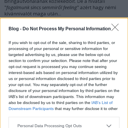
bringaútvonalának közlekedőit. De a hivatali
"
fogalmunk sincs semmiről feeling
" azért hagy némi
kívánnivalót maga után...
Blog -
Do Not Process My Personal Information
If you wish to opt-out of the sale, sharing to third parties, or
processing of your personal or sensitive information for
targeted advertising by us, please use the below opt-out
section to confirm your selection. Please note that after your
opt-out request is processed you may continue seeing
interest-based ads based on personal information utilized by
us or personal information disclosed to third parties prior to
your opt-out. You may separately opt-out of the further
disclosure of your personal information by third parties on the
IAB’s list of downstream participants. This information may
also be disclosed by us to third parties on the
IAB’s List of
Downstream Participants
that may further disclose it to other
képek
third parties.
Please note that this website/app uses one or more Google
Personal Data Processing Opt Outs