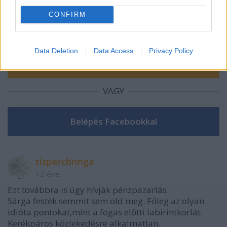
CONFIRM
Data Deletion
Data Access
Privacy Policy
VAGY
tízpercbringa
12 éve
Ezt továbbra is úgy hívják pénzpazarlás.
Sárga festék semmit sem old meg. Főleg az olyan
idióta pontokat,mint a fogas előtti labirintkorlát.
Kerékpáros közlekedésre alkalmatlan.