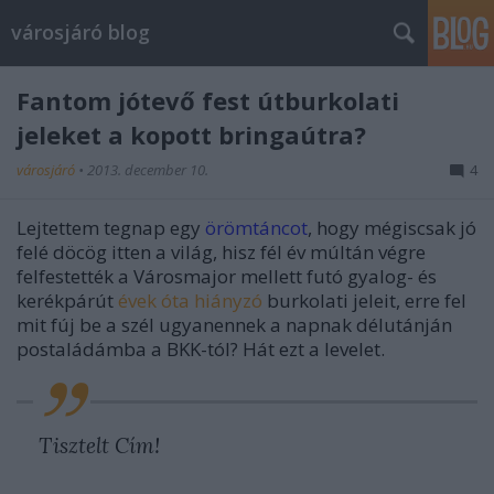
városjáró blog
Fantom jótevő fest útburkolati
jeleket a kopott bringaútra?
városjáró
•
2013. december 10.
4
Lejtettem tegnap egy
örömtáncot
, hogy mégiscsak jó
felé döcög itten a világ, hisz fél év múltán végre
felfestették a Városmajor mellett futó gyalog- és
kerékpárút
évek óta hiányzó
burkolati jeleit, erre fel
mit fúj be a szél ugyanennek a napnak délutánján
postaládámba a BKK-tól? Hát ezt a levelet.
Tisztelt Cím!