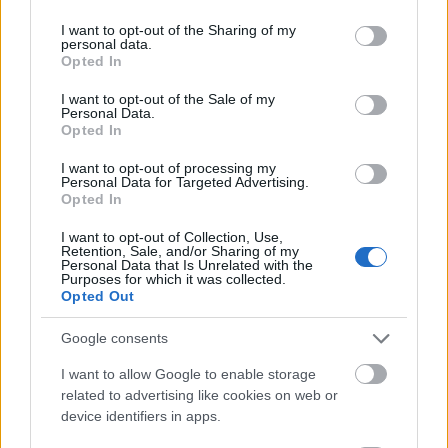
services and may gather and store information including but
not limited to your visit or usage behaviour. You may click to
I want to opt-out of the Sharing of my
Címkék:
kerékpár
hegyvidék
bkk
personal data.
grant or deny consent to Google and its third-party tags to
Opted In
use your data for below specified purposes in below Google
consent section.
I want to opt-out of the Sale of my
Personal Data.
Opted In
Ajánlott bejegyzések:
I want to opt-out of processing my
Personal Data for Targeted Advertising.
Opted In
Gyermekek Háza építkezés - csak
felnőtteknek
I want to opt-out of Collection, Use,
Retention, Sale, and/or Sharing of my
Personal Data that Is Unrelated with the
Purposes for which it was collected.
Opted Out
Áldatlan állapotok a Majorkánál
Google consents
I want to allow Google to enable storage
related to advertising like cookies on web or
device identifiers in apps.
Kukaroncsok pótolva