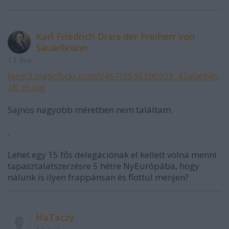
Karl Friedrich Drais der Freiherr von
Sauerbronn
13 éve
farm3.staticflickr.com/2457/3536396923_43a0e94b
18_m.jpg
Sajnos nagyobb méretben nem találtam.
.
Lehet egy 15 fős delegációnak el kellett volna menni
tapasztalatszerzésre 5 hétre NyEurópába, hogy
nálunk is ilyen frappánsan és flottul menjen?
HaTaczy