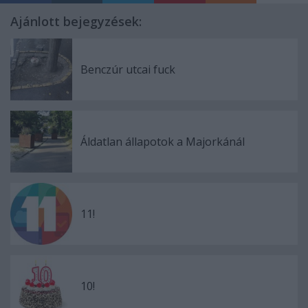
Ajánlott bejegyzések:
Benczúr utcai fuck
Áldatlan állapotok a Majorkánál
11!
10!