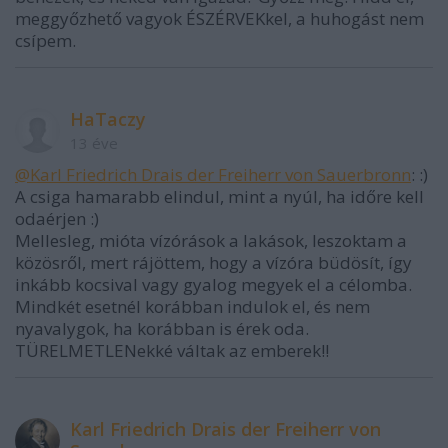
meggyőzhető vagyok ÉSZÉRVEKkel, a huhogást nem
csípem.
HaTaczy
13 éve
@Karl Friedrich Drais der Freiherr von Sauerbronn
: :)
A csiga hamarabb elindul, mint a nyúl, ha időre kell
odaérjen :)
Mellesleg, mióta vízórások a lakások, leszoktam a
közösről, mert rájöttem, hogy a vízóra büdösít, így
inkább kocsival vagy gyalog megyek el a célomba.
Mindkét esetnél korábban indulok el, és nem
nyavalygok, ha korábban is érek oda.
TÜRELMETLENekké váltak az emberek!!
Karl Friedrich Drais der Freiherr von