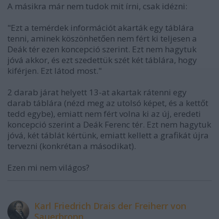
A másikra már nem tudok mit írni, csak idézni:
"Ezt a temérdek információt akarták egy táblára
tenni, aminek köszönhetően nem fért ki teljesen a
Deák tér ezen koncepció szerint. Ezt nem hagytuk
jóvá akkor, és ezt szedettük szét két táblára, hogy
kiférjen. Ezt látod most."
2 darab járat helyett 13-at akartak rátenni egy
darab táblára (nézd meg az utolsó képet, és a kettőt
tedd egybe), emiatt nem fért volna ki az új, eredeti
koncepció szerint a Deák Ferenc tér. Ezt nem hagytuk
jóvá, két táblát kértünk, emiatt kellett a grafikát újra
tervezni (konkrétan a másodikat).
Ezen mi nem világos?
Karl Friedrich Drais der Freiherr von
Sauerbronn