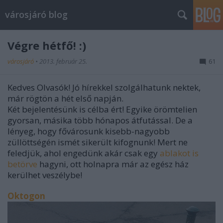
városjáró blog
Végre hétfő! :)
városjáró
•
2013. február 25.
61
Kedves Olvasók! Jó hírekkel szolgálhatunk nektek,
már rögtön a hét első napján.
Két bejelentésünk is célba ért! Egyike örömtelien
gyorsan, másika több hónapos átfutással. De a
lényeg, hogy fővárosunk kisebb-nagyobb
züllöttségén ismét sikerült kifognunk! Mert ne
feledjük, ahol engedünk akár csak egy
ablakot is
betörve
hagyni, ott holnapra már az egész ház
kerülhet veszélybe!
Oktogon