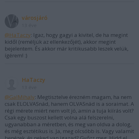
városjáró
13 éve
@HaTaczy
: Igaz, hogy gagyi a kivitel, de ha megint
kidől (reméljük az ellenkezőjét), akkor megint
bejelentem. És akkor már kritikusabb leszek velük,
ígérem! :)
HaTaczy
13 éve
@GalMihaly
: Megtisztelve érezném magam, ha nem
csak ELOLVASnád, hanem OLVASnád is a soraimat. A
régi mérete miért nem volt jó, amin a tuja kiírás volt?
Csak egy buszost kellett volna alá felszerelni,
ugyanabban a méretben, és meg van oldva a dolog,
és még esztétikus is. Ja, meg olcsóbb is. Vagy valamit
benézek, és neked van igazad? Győzz meg. Hidd el,