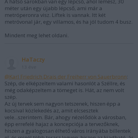
A hátsó sarokban van egy lépcső, ahol lemész, 30
méter után egy újabb lépcső, ami már a
metróperonra visz. Liftek is vannak. Itt két
metróvonal jár, egy villamos, és ha jól tudom 4 busz.
Mindent meg lehet oldani.
HaTaczy
13 éve
@Karl Friedrich Drais der Freiherr von Sauerbronn
:
Szép, de elképzeltem valami hasonlót a Széllre, és
még odaképzeltem a tömeget is. Hát, az nem volt
szép.
Az új tervek sem nagyon tetszenek, hiszen épp a
kocsival közlekedés az, amit elcsesztek
vele...szerintem. Bár, ahogy nézelődök a városban,
épp errefelé hajaz a koncepciója a tervezőknek,
hiszen a gyalogosan élhető város irányába billentek
el, és minél több terasz legyen, hiszen az kiadható, ár