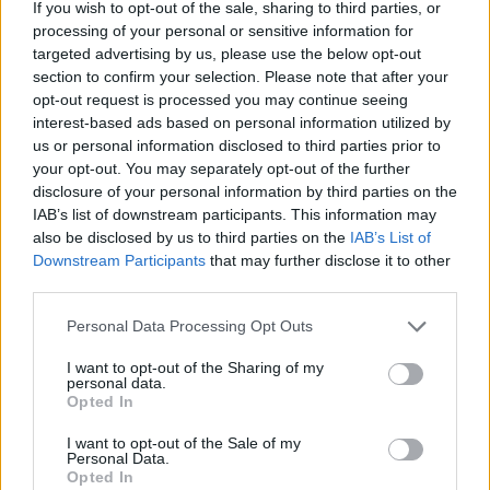
Azért ez nem szájabarágósan van, hiszen a
If you wish to opt-out of the sale, sharing to third parties, or
járatszámok nincsenek kiírva, így az embereknek
processing of your personal or sensitive information for
keresgélniük kell, hogy hol és mi indul. A ma embere
targeted advertising by us, please use the below opt-out
lehülyült, hiszen régen nem volt ilyenre így szükség,
section to confirm your selection. Please note that after your
opt-out request is processed you may continue seeing
és nem tévedtek el. De ez is ámériká, hol a lámpánál
interest-based ads based on personal information utilized by
is oda van írva, hogy "GO/STOP", nem elég a szín,
us or personal information disclosed to third parties prior to
meg az elhelyezkedés. Lebutításra törekedés, és be
your opt-out. You may separately opt-out of the further
is válik....sajnos :(
disclosure of your personal information by third parties on the
IAB’s list of downstream participants. This information may
also be disclosed by us to third parties on the
IAB’s List of
HaTaczy
Downstream Participants
that may further disclose it to other
third parties.
13 éve
[img]http://m.cdn.blog.hu/va/varosjaro/image/oktog
Please note that this website/app uses one or more Google
Personal Data Processing Opt Outs
on2.jpg[/img]
services and may gather and store information including but
Meglestem. Hát, nem adok neki sok időt, sajnos.
not limited to your visit or usage behaviour. You may click to
I want to opt-out of the Sharing of my
personal data.
grant or deny consent to Google and its third-party tags to
Kulturált embereknek a kiszerelési módja (gyenge,
Opted In
use your data for below specified purposes in below Google
nem strapabíró), nem a magorisztáni fajra valók :(
consent section.
Remélem, nem lesz igazam, és sokáig a helyén
I want to opt-out of the Sale of my
Personal Data.
maradnak.
Opted In