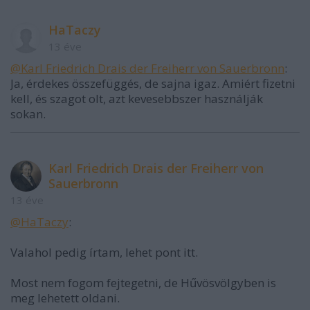
HaTaczy
13 éve
@Karl Friedrich Drais der Freiherr von Sauerbronn
:
Ja, érdekes összefüggés, de sajna igaz. Amiért fizetni
kell, és szagot olt, azt kevesebbszer használják
sokan.
Karl Friedrich Drais der Freiherr von
Sauerbronn
13 éve
@HaTaczy
:
Valahol pedig írtam, lehet pont itt.
Most nem fogom fejtegetni, de Hűvösvölgyben is
meg lehetett oldani.