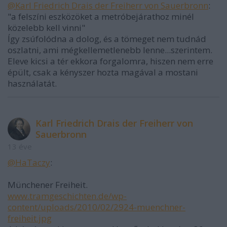
@Karl Friedrich Drais der Freiherr von Sauerbronn
:
"a felszíni eszközöket a metróbejárathoz minél
közelebb kell vinni"
Így zsúfolódna a dolog, és a tömeget nem tudnád
oszlatni, ami mégkellemetlenebb lenne...szerintem.
Eleve kicsi a tér ekkora forgalomra, hiszen nem erre
épült, csak a kényszer hozta magával a mostani
használatát.
Karl Friedrich Drais der Freiherr von
Sauerbronn
13 éve
@HaTaczy
:
Münchener Freiheit.
www.tramgeschichten.de/wp-
content/uploads/2010/02/2924-muenchner-
freiheit.jpg