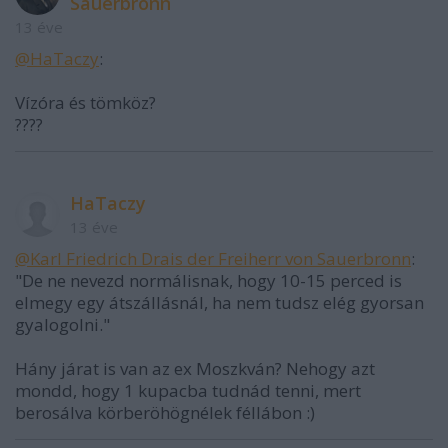
Sauerbronn
13 éve
@HaTaczy
:
Vízóra és tömköz?
????
HaTaczy
13 éve
@Karl Friedrich Drais der Freiherr von Sauerbronn
:
"De ne nevezd normálisnak, hogy 10-15 perced is
elmegy egy átszállásnál, ha nem tudsz elég gyorsan
gyalogolni."
Hány járat is van az ex Moszkván? Nehogy azt
mondd, hogy 1 kupacba tudnád tenni, mert
berosálva körberöhögnélek féllábon :)