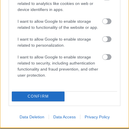
related to analytics like cookies on web or
xn--d-pnv-kua.de/mgallery/sa/media/id/5820/
device identifiers in apps.
I want to allow Google to enable storage
HaTaczy
related to functionality of the website or app.
13 éve
I want to allow Google to enable storage
@Karl Friedrich Drais der Freiherr von Sauerbronn
:
related to personalization.
Sokat jártam anno a Moszkva térre/ről reggelente,
meg este, hajnaltájt is, de soha nem okozott
I want to allow Google to enable storage
problémát az egyik megállóból a másikba
related to security, including authentication
átgyalogolni. Ne lustuljunk már annyira el. Mert ez
functionality and fraud prevention, and other
az, és más egyébre is kihatása van.
user protection.
GalMihaly
CONFIRM
13 éve
@HaTaczy
: A táblákat a BKK Közút gyártja a saját
Data Deletion
Data Access
Privacy Policy
táblagyárában. Csak hogy tisztán lássunk ebben is :)