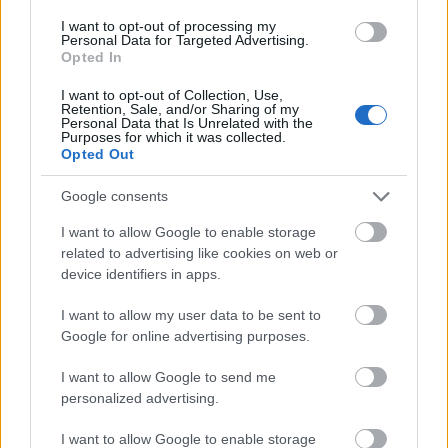
I want to opt-out of processing my
Personal Data for Targeted Advertising.
Karl Friedrich Drais der Freiherr von
Opted In
Sauerbronn
I want to opt-out of Collection, Use,
13 éve
Retention, Sale, and/or Sharing of my
Personal Data that Is Unrelated with the
@HaTaczy
:
Purposes for which it was collected.
Opted Out
Ne járatszámokat keress, hanem azt nézd meg,
Google consents
mennyi információ elfér EGY db táblán. Ne is te nézd
meg, hanem a békákás Mihálynak kellene látnia
I want to allow Google to enable storage
magyarázat helyett.
related to advertising like cookies on web or
device identifiers in apps.
Egyébként általános tapasztalatom, hogy egy
csomópont esetében, például a képen is emlegetett
I want to allow my user data to be sent to
Neuperlach Zentrum esetén a buszok egy helyről
Google for online advertising purposes.
indulnak, nem úgy mint a majdan felújított Moszkva
téren, ahol ugyanúgy több száz méterek választják el
I want to allow Google to send me
az egyes járatokat és az átszállások sokszor komoly
personalized advertising.
gyaloglást jelentenek.
I want to allow Google to enable storage