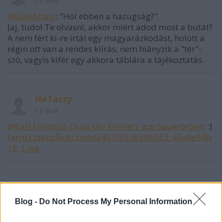
13 éve
@GalMihaly
: "Hol ebben a hazugság?"
Jaj, tudol Te olvasni, akkor miért adod most a butát?
A nem fért ki-re írtál egy magyarázkodást, holott a
régin ott van a rendes kiírás, nem hiányzik a "tér"-
szó, vagyis kifér egy akkora táblára a tájékoztatás.
HaTaczy
13 éve
@Karl Friedrich Drais der Freiherr von Sauerbronn
: :)
farm3.staticflickr.com/2457/3536396923_43a0e94b
18_z.jpg
HaTaczy
13 éve
Blog -
Do Not Process My Personal Information
@Karl Friedrich Drais der Freiherr von Sauerbronn
: