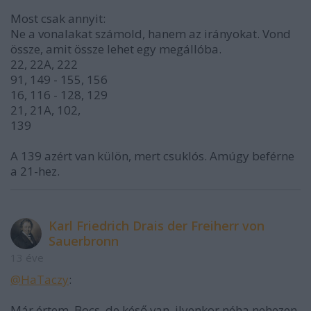
Most csak annyit:
Ne a vonalakat számold, hanem az irányokat. Vond
össze, amit össze lehet egy megállóba.
22, 22A, 222
91, 149 - 155, 156
16, 116 - 128, 129
21, 21A, 102,
139
A 139 azért van külön, mert csuklós. Amúgy beférne
a 21-hez.
Karl Friedrich Drais der Freiherr von
Sauerbronn
13 éve
@HaTaczy
:
Már értem. Bocs, de késő van, ilyenkor néha nehezen