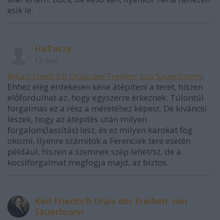
esik le.
HaTaczy
13 éve
@Karl Friedrich Drais der Freiherr von Sauerbronn
:
Ehhez elég érdekesen kéne átépíteni a teret, hiszen
előfordulhat az, hogy egyszerre érkeznek. Túlontúl
forgalmas ez a rész a méretéhez képest. De kíváncsi
leszek, hogy az átépítés után milyen
forgalom(lassítás) lesz, és ez milyen károkat fog
okozni. Ilyenre számítok a Ferenciek tere esetén
például, hiszen a szemnek szép lehet/sz, de a
kocsiforgalmat megfogja majd, az biztos.
Karl Friedrich Drais der Freiherr von
Sauerbronn