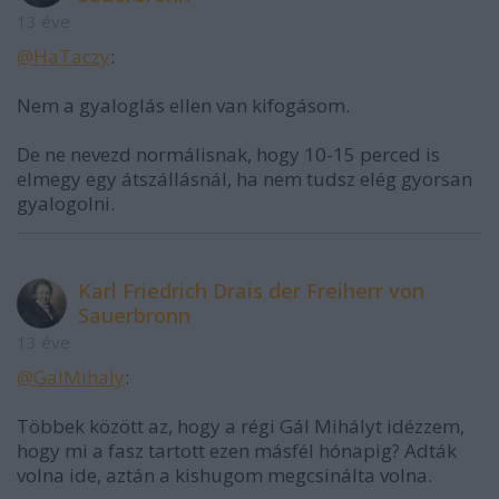
13 éve
@HaTaczy
:
Nem a gyaloglás ellen van kifogásom.
De ne nevezd normálisnak, hogy 10-15 perced is
elmegy egy átszállásnál, ha nem tudsz elég gyorsan
gyalogolni.
Karl Friedrich Drais der Freiherr von
Sauerbronn
13 éve
@GalMihaly
:
Többek között az, hogy a régi Gál Mihályt idézzem,
hogy mi a fasz tartott ezen másfél hónapig? Adták
volna ide, aztán a kishugom megcsinálta volna.