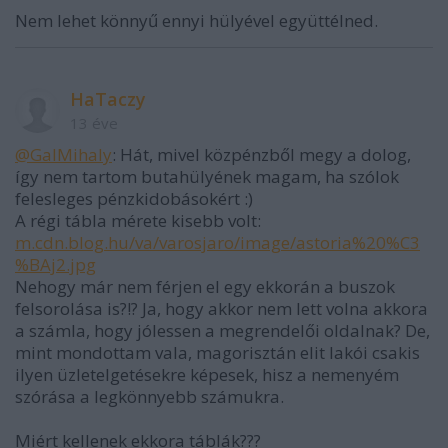
Nem lehet könnyű ennyi hülyével együttélned.
HaTaczy
13 éve
@GalMihaly
: Hát, mivel közpénzből megy a dolog,
így nem tartom butahülyének magam, ha szólok
felesleges pénzkidobásokért :)
A régi tábla mérete kisebb volt:
m.cdn.blog.hu/va/varosjaro/image/astoria%20%C3
%BAj2.jpg
Nehogy már nem férjen el egy ekkorán a buszok
felsorolása is?!? Ja, hogy akkor nem lett volna akkora
a számla, hogy jólessen a megrendelői oldalnak? De,
mint mondottam vala, magorisztán elit lakói csakis
ilyen üzletelgetésekre képesek, hisz a nemenyém
szórása a legkönnyebb számukra.
Miért kellenek ekkora táblák???