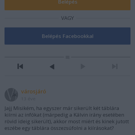
VAGY
városjáró
13 éve
Jajj Misikém, ha egyszer már sikerült két táblára
kiírni az infókat (márpedig a Kálvin irány esetében
rövid ideig sikerült), akkor most miért és kinek jutott
eszébe egy táblára összezsúfolni a kiírásokat?