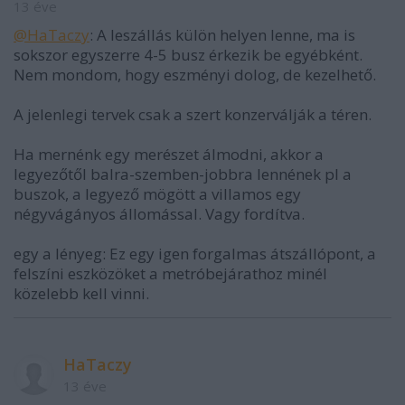
13 éve
@HaTaczy
: A leszállás külön helyen lenne, ma is
sokszor egyszerre 4-5 busz érkezik be egyébként.
Nem mondom, hogy eszményi dolog, de kezelhető.
A jelenlegi tervek csak a szert konzerválják a téren.
Ha mernénk egy merészet álmodni, akkor a
legyezőtől balra-szemben-jobbra lennének pl a
buszok, a legyező mögött a villamos egy
négyvágányos állomással. Vagy fordítva.
egy a lényeg: Ez egy igen forgalmas átszállópont, a
felszíni eszközöket a metróbejárathoz minél
közelebb kell vinni.
HaTaczy
13 éve