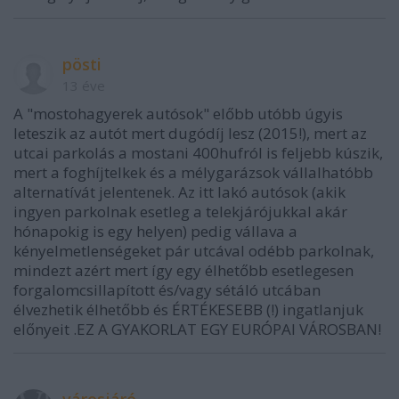
pösti
13 éve
A "mostohagyerek autósok" előbb utóbb úgyis
leteszik az autót mert dugódíj lesz (2015!), mert az
utcai parkolás a mostani 400hufról is feljebb kúszik,
mert a foghíjtelkek és a mélygarázsok vállalhatóbb
alternatívát jelentenek. Az itt lakó autósok (akik
ingyen parkolnak esetleg a telekjárójukkal akár
hónapokig is egy helyen) pedig vállava a
kényelmetlenségeket pár utcával odébb parkolnak,
mindezt azért mert így egy élhetőbb esetlegesen
forgalomcsillapított és/vagy sétáló utcában
élvezhetik élhetőbb és ÉRTÉKESEBB (!) ingatlanjuk
előnyeit .EZ A GYAKORLAT EGY EURÓPAI VÁROSBAN!
városjáró