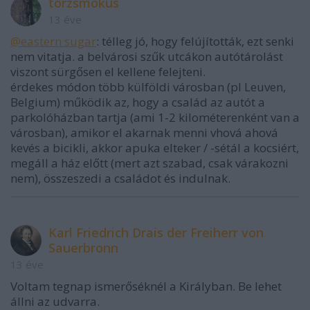
törzsmókus
13 éve
@eastern sugar
: télleg jó, hogy felújították, ezt senki
nem vitatja. a belvárosi szűk utcákon autótárolást
viszont sürgősen el kellene felejteni.
érdekes módon több külföldi városban (pl Leuven,
Belgium) működik az, hogy a család az autót a
parkolóházban tartja (ami 1-2 kilométerenként van a
városban), amikor el akarnak menni vhová ahová
kevés a bicikli, akkor apuka elteker / -sétál a kocsiért,
megáll a ház előtt (mert azt szabad, csak várakozni
nem), összeszedi a családot és indulnak.
Karl Friedrich Drais der Freiherr von
Sauerbronn
13 éve
Voltam tegnap ismerőséknél a Királyban. Be lehet
állni az udvarra.