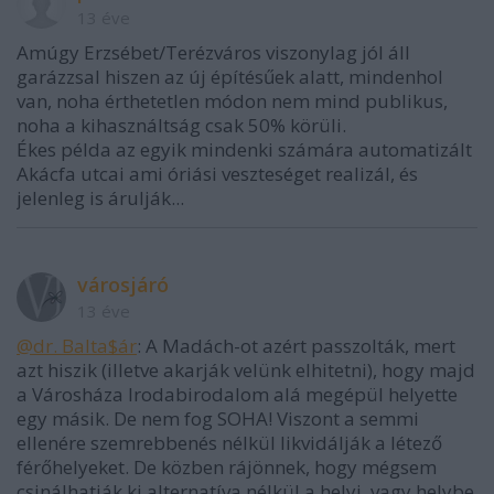
13 éve
Amúgy Erzsébet/Terézváros viszonylag jól áll
garázzsal hiszen az új építésűek alatt, mindenhol
van, noha érthetetlen módon nem mind publikus,
noha a kihasználtság csak 50% körüli.
Ékes példa az egyik mindenki számára automatizált
Akácfa utcai ami óriási veszteséget realizál, és
jelenleg is árulják...
városjáró
13 éve
@dr. Balta$ár
: A Madách-ot azért passzolták, mert
azt hiszik (illetve akarják velünk elhitetni), hogy majd
a Városháza Irodabirodalom alá megépül helyette
egy másik. De nem fog SOHA! Viszont a semmi
ellenére szemrebbenés nélkül likvidálják a létező
férőhelyeket. De közben rájönnek, hogy mégsem
csinálhatják ki alternatíva nélkül a helyi, vagy helybe