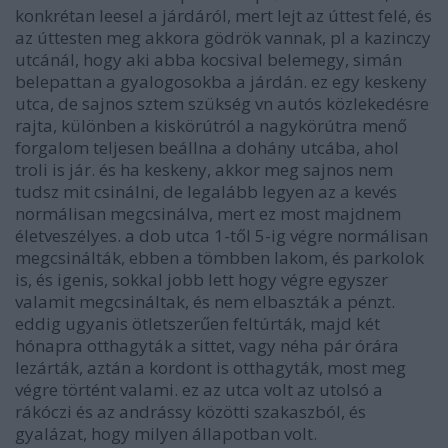
konkrétan leesel a járdáról, mert lejt az úttest felé, és
az úttesten meg akkora gödrök vannak, pl a kazinczy
utcánál, hogy aki abba kocsival belemegy, simán
belepattan a gyalogosokba a járdán. ez egy keskeny
utca, de sajnos sztem szükség vn autós közlekedésre
rajta, különben a kiskörútról a nagykörútra menő
forgalom teljesen beállna a dohány utcába, ahol
troli is jár. és ha keskeny, akkor meg sajnos nem
tudsz mit csinálni, de legalább legyen az a kevés
normálisan megcsinálva, mert ez most majdnem
életveszélyes. a dob utca 1-től 5-ig végre normálisan
megcsinálták, ebben a tömbben lakom, és parkolok
is, és igenis, sokkal jobb lett hogy végre egyszer
valamit megcsináltak, és nem elbaszták a pénzt.
eddig ugyanis ötletszerűen feltúrták, majd két
hónapra otthagyták a sittet, vagy néha pár órára
lezárták, aztán a kordont is otthagyták, most meg
végre történt valami. ez az utca volt az utolsó a
rákóczi és az andrássy közötti szakaszból, és
gyalázat, hogy milyen állapotban volt.