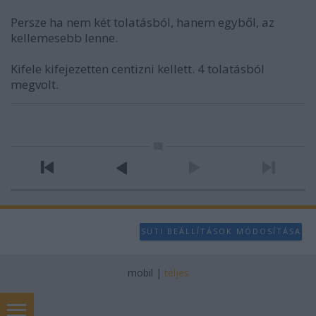
Persze ha nem két tolatásból, hanem egyből, az
kellemesebb lenne.
Kifele kifejezetten centizni kellett. 4 tolatásból
megvolt.
SÜTI BEÁLLÍTÁSOK MÓDOSÍTÁSA
mobil
|
teljes