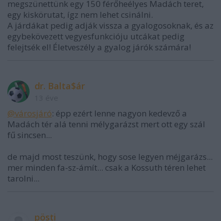
megszünettünk egy 150 férőheélyes Madách teret,
egy kiskörutat, ígz nem lehet csinálni.
A járdákat pedig adják vissza a gyalogosoknak, és az
egybekövezett vegyesfunkcióju utcákat pedig
felejtsék el! Életveszély a gyalog járók számára!
dr. Balta$ár
13 éve
@városjáró
: épp ezért lenne nagyon kedevző a
Madách tér alá tenni mélygarázst mert ott egy szál
fű sincsen...
de majd most teszünk, hogy sose legyen méjgarázs...
mer minden fa-sz-ámít... csak a Kossuth téren lehet
tarolni...
pösti