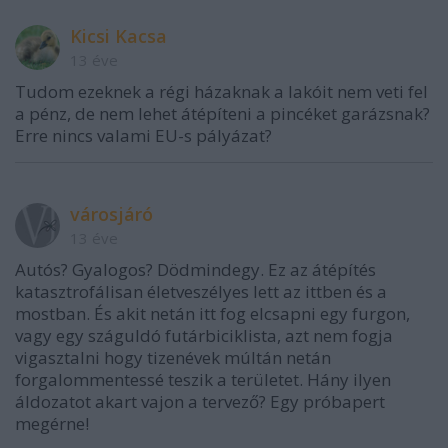
Kicsi Kacsa
13 éve
Tudom ezeknek a régi házaknak a lakóit nem veti fel
a pénz, de nem lehet átépíteni a pincéket garázsnak?
Erre nincs valami EU-s pályázat?
városjáró
13 éve
Autós? Gyalogos? Dödmindegy. Ez az átépítés
katasztrofálisan életveszélyes lett az ittben és a
mostban. És akit netán itt fog elcsapni egy furgon,
vagy egy száguldó futárbiciklista, azt nem fogja
vigasztalni hogy tizenévek múltán netán
forgalommentessé teszik a területet. Hány ilyen
áldozatot akart vajon a tervező? Egy próbapert
megérne!