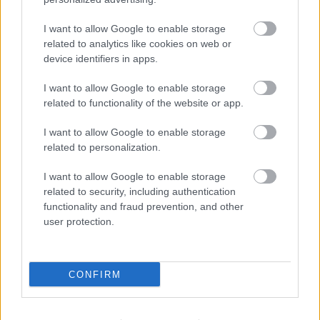
Kossuth tér felöl mentem, ha van hely, megálljak a
Nádorban. Nem volt. Már csak a József Attillán tudsz
I want to allow Google to enable storage
az Október 6 felé menni. De csak a Sason tudsz balra
related to analytics like cookies on web or
menni. Arany János fele mentem egy kört, be az
device identifiers in apps.
Október 6-ba, majd át a Nádorra megint, És be a
pincébe.
I want to allow Google to enable storage
related to functionality of the website or app.
Az a baj, hogy a csökkentett forgalmú utcákon nem
láttam azt az eufórikus vidámságot a gyalogosok
I want to allow Google to enable storage
arcán, ....
related to personalization.
I want to allow Google to enable storage
Eredezileg azt akartam, hozzák le, megállok,
related to security, including authentication
bedobjuk azt csá, de mondták, hogy az 30 ropi,
functionality and fraud prevention, and other
pedig kb 30 másodperc volt maga a berakás.
user protection.
Karl Friedrich Drais der Freiherr von
CONFIRM
Sauerbronn
13 éve