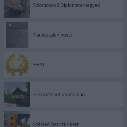
Szlömösödő Diplomata-negyed
Tanácstalan poszt
HB2Y
Helytörténet bontásban
Széteső Benczúr kert