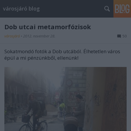
városjáró blog
Dob utcai metamorfózisok
városjáró
•
2012. november 28.
50
Sokatmondó fotók a Dob utcából. Élhetetlen város
épül a mi pénzünkből, ellenünk!