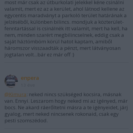
most már csak az útburkolati jelekkel kéne csinálni
valamit, mert ez az a kerület, ahol látnod kellene az
egycentis maradványt a parkoló terület határának a
jelzéséből, különben bilincs. mondjuk a közterület-
fenntartással is csinálnék itt valamit, mert ha kell, ha
nem, minden szarért megbilincselnek, eddig csak a
saját háztömböm körül hatot kaptam, amiből
háromszor visszaadták a pénzt, mert látványosan
jogtalan volt...bár ez már off :)
enpera
13 éve
@Kimura
: neked nincs szükséged kocsira, másnak
van. Ennyi. Leszarom hogy neked mi az igényed, már
bocs. Ne akard ráerőltetni másra a te igényeidet, járj
gyalog, mert neked nincsenek rokonaid, csak egy
pesti szomszédod.