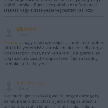
is járó kocsikat. Ennek éke páldája ez a Dob utcai
szakasz, vagy aveszélyessé vegyesített Kazinczy.
Bíboros úr
13 éve
@Kimura
: hogy miért szükséges az autó, már többen
kiírták helyettem is! A városlakónak nem kell autó, a
vidéki tartson lovat, nem kell áram, jó a gyertya, és
rakj tüzet a lakásod közepén fával! Éljen a boldog
középkor, ott a helyed!!
eastern sugar
13 éve
szerintem igenis szükség van rá, hogy akárhogy is,
de felújítsák a dob utcát. a járda meg az úttest is
tarthatatlan volt a képen szereplő szakaszokon,