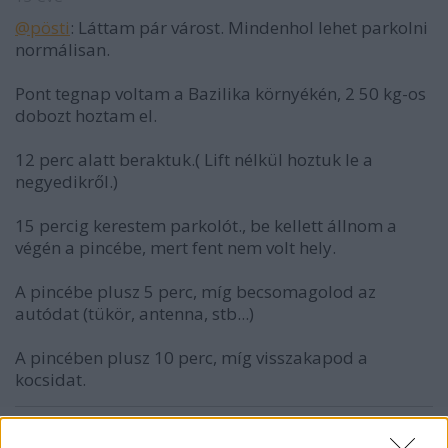
@pösti
: Láttam pár várost. Mindenhol lehet parkolni
normálisan.
Pont tegnap voltam a Bazilika környékén, 2 50 kg-os
dobozt hoztam el.
12 perc alatt beraktuk.( Lift nélkül hoztuk le a
negyedikről.)
15 percig kerestem parkolót., be kellett állnom a
végén a pincébe, mert fent nem volt hely.
A pincébe plusz 5 perc, míg becsomagolod az
autódat (tükör, antenna, stb...)
A pincében plusz 10 perc, míg visszakapod a
kocsidat.