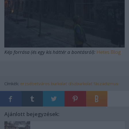
Kép forrása (és egy kis háttér a bontásról):
Hetes Blog
Címkék:
erzsébetváros
burkolat
díszburkolat
fászádizmus
Ajánlott bejegyzések: