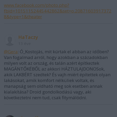
www.facebook.com/photo.php?
fbid=10151152445442862&set=o.20871603917372
8&type=1&theater
HaTaczy
13 éve
@Gera
: Ó_Kostojás, mit kúrtak el abban az időben?
Van fogalmad arról, hogy azokban a századokban
milyen volt az ország, és talán azért építkeztek
MAGÁNTŐKÉBŐL az akkori HÁZTULAJDONOSok,
akik LAKBÉRT szedtek? És vajh miért építettek olyan
lakásokat, amik komfort nélküliek voltak, és
manapság sem oldható meg sok esetben annak
kialakítása? Droid gondolkodású vagy, aki
következtetni nem tud, csak fitymálódni.