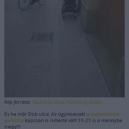
Kép forrása:
Kazinczy utca / Kazinczy street
És ha már Dob utca. Az úgynevezett
erzsébetvárosi
panama
kapcsán is ismerté vált 19-21 is a mennybe
megy?!