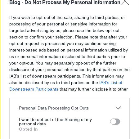
pösti
Blog -
Do Not Process My Personal Information
13 éve
If you wish to opt-out of the sale, sharing to third parties, or
@Karl Friedrich Drais der Freiherr von Sauerbronn
:
processing of your personal or sensitive information for
Amszterdam,Velence,London,Koppenhága csak egy
targeted advertising by us, please use the below opt-out
pár példa a perifériáról :)
section to confirm your selection. Please note that after your
opt-out request is processed you may continue seeing
és a saját példád a legjobb, mert legközelebb nem
interest-based ads based on personal information utilized by
keringesz 15 percig másokat feltartva ill. kipuffogva,
us or personal information disclosed to third parties prior to
hanem tudatosan haladsz a "pince" felé vagy elhívod
your opt-out. You may separately opt-out of the further
még egy haverodat akik így ketten lehozzák és
disclosure of your personal information by third parties on the
berakják amikor te arra gurulsz :)
IAB’s list of downstream participants. This information may
also be disclosed by us to third parties on the
IAB’s List of
Downstream Participants
that may further disclose it to other
third parties.
Kimura
13 éve
Please note that this website/app uses one or more Google
Personal Data Processing Opt Outs
services and may gather and store information including but
@enpera
:
not limited to your visit or usage behaviour. You may click to
I want to opt-out of the Sharing of my
letahózól? vicces, pont arról van szó hogy a
personal data.
grant or deny consent to Google and its third-party tags to
beévárosba minek, és azzal vágsz vissza h én vagyok
Opted In
use your data for below specified purposes in below Google
a budapesti tahó, mert nem tartok feleslegesen