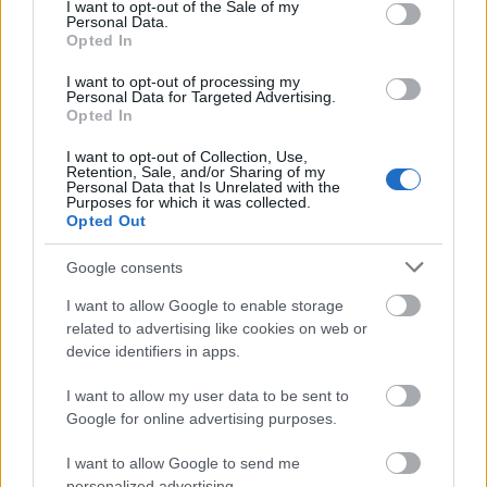
consent section.
I want to opt-out of the Sale of my
kocsit. szövegértésre és releváns válaszra pazarolj
Personal Data.
több energiát, mint parasztkodni feleslegesen.
Opted In
I want to opt-out of processing my
bírom ilyenkor mindig előjönnek a kifogások, mert
Personal Data for Targeted Advertising.
én árút szállítok, gyereket cipelek, stb. szerintetek ezt
Opted In
más emberek nem tudják medolgani, úgy h
tömegközlekednek vagy megkérnek egy ismerőst ha
I want to opt-out of Collection, Use,
Retention, Sale, and/or Sharing of my
néha szükség van rá, esetleg taxi? dehogynem.
Personal Data that Is Unrelated with the
Purposes for which it was collected.
Opted Out
most hogy fel van húzva a margitszigeten a
sorompó, egyre több suv megy keresztbe, arra is
Google consents
lenne kifogás biztosan
I want to allow Google to enable storage
related to advertising like cookies on web or
device identifiers in apps.
Karl Friedrich Drais der Freiherr von
Sauerbronn
I want to allow my user data to be sent to
13 éve
Google for online advertising purposes.
@pösti
:
I want to allow Google to send me
personalized advertising.