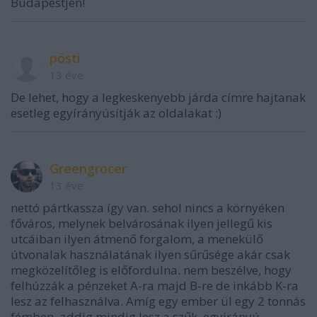
Budapestjén!
pösti
13 éve
De lehet, hogy a legkeskenyebb járda címre hajtanak
esetleg egyírányúsítják az oldalakat :)
Greengrocer
13 éve
nettó pártkassza így van. sehol nincs a környéken
főváros, melynek belvárosának ilyen jellegű kis
utcáiban ilyen átmenő forgalom, a menekülő
útvonalak használatának ilyen sűrűsége akár csak
megközelítőleg is előfordulna. nem beszélve, hogy
felhúzzák a pénzeket A-ra majd B-re de inkább K-ra
lesz az felhasználva. Amíg egy ember ül egy 2 tonnás
fémben, addig mindig lesz a szűk, egyirányú