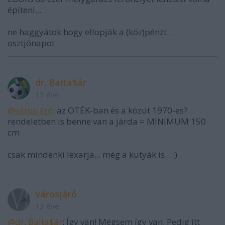
építeni...
ne haggyátok hogy ellopják a (köz)pénzt...
osztjónapot
dr. Balta$ár
13 éve
@városjáró
: az OTÉK-ban és a közút 1970-es?
rendeletben is benne van a járda = MINIMUM 150
cm
csak mindenki lexarja... még a kutyák is... :)
városjáró
13 éve
@dr. Balta$ár
: Így van! Mégsem így van. Pedig itt