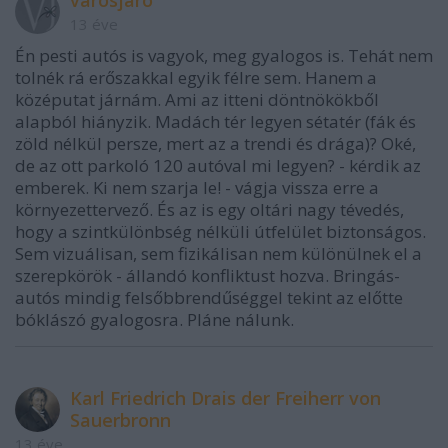
13 éve
Én pesti autós is vagyok, meg gyalogos is. Tehát nem
tolnék rá erőszakkal egyik félre sem. Hanem a
középutat járnám. Ami az itteni döntnökökből
alapból hiányzik. Madách tér legyen sétatér (fák és
zöld nélkül persze, mert az a trendi és drága)? Oké,
de az ott parkoló 120 autóval mi legyen? - kérdik az
emberek. Ki nem szarja le! - vágja vissza erre a
környezettervező. És az is egy oltári nagy tévedés,
hogy a szintkülönbség nélküli útfelület biztonságos.
Sem vizuálisan, sem fizikálisan nem különülnek el a
szerepkörök - állandó konfliktust hozva. Bringás-
autós mindig felsőbbrendűséggel tekint az előtte
bóklászó gyalogosra. Pláne nálunk.
Karl Friedrich Drais der Freiherr von
Sauerbronn
13 éve