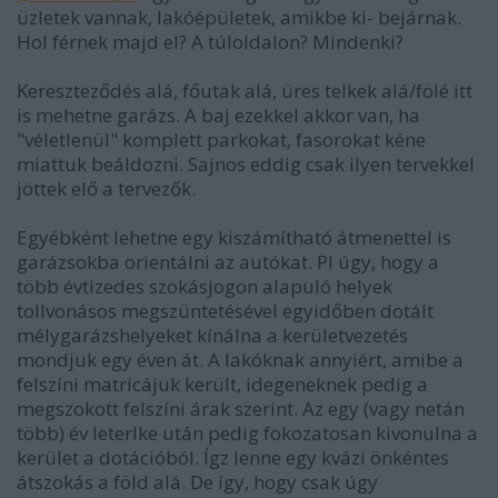
üzletek vannak, lakóépületek, amikbe ki- bejárnak.
Hol férnek majd el? A túloldalon? Mindenki?
Kereszteződés alá, főutak alá, üres telkek alá/fölé itt
is mehetne garázs. A baj ezekkel akkor van, ha
"véletlenül" komplett parkokat, fasorokat kéne
miattuk beáldozni. Sajnos eddig csak ilyen tervekkel
jöttek elő a tervezők.
Egyébként lehetne egy kiszámítható átmenettel is
garázsokba orientálni az autókat. Pl úgy, hogy a
több évtizedes szokásjogon alapuló helyek
tollvonásos megszüntetésével egyidőben dotált
mélygarázshelyeket kínálna a kerületvezetés
mondjuk egy éven át. A lakóknak annyiért, amibe a
felszíni matricájuk került, idegeneknek pedig a
megszokott felszíni árak szerint. Az egy (vagy netán
több) év leterlke után pedig fokozatosan kivonulna a
kerület a dotációból. Ígz lenne egy kvázi önkéntes
átszokás a föld alá. De így, hogy csak úgy