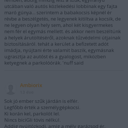
utcában való autós közlekedési lobbinak egy fajta
maró gúnya... szerintem a babakocsis képnél ér
révbe a beszélgetés, ne legyenek kitiltva a kocsik, de
ne legyen olyan hely sem, ahol két kisgyermekes
nem fér el egymás mellett. és akkor nem beszéltünk
a helyek árutöltéséről, azoknak tűzvédelmi útjainak
biztosításáról. tehát a kerület a befizetett adót
imádja, nyújtani érte valamit baszik, egymásnak
ugrasztja az autóst és a gyalogost, miközben
ketyegnek a parkolóórák. 'nuff said
Ambiorix
13 éve
Sok jó ember szűk járdán is elfér.
Legfőbb érték a személygépkocsi.
Ki korán kel, parkolót lel.
Nincs biciGli tövis nélkül.
Addig nyújtózkodj, amíg a mély garázsod ér.