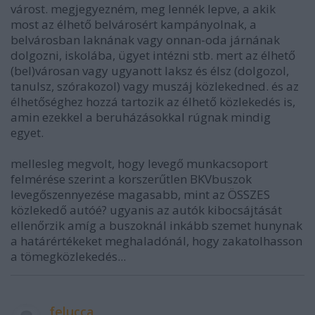
várost. megjegyezném, meg lennék lepve, a akik
most az élhető belvárosért kampányolnak, a
belvárosban laknának vagy onnan-oda járnának
dolgozni, iskolába, ügyet intézni stb. mert az élhető
(bel)városan vagy ugyanott laksz és élsz (dolgozol,
tanulsz, szórakozol) vagy muszáj közlekedned. és az
élhetőséghez hozzá tartozik az élhető közlekedés is,
amin ezekkel a beruházásokkal rúgnak mindig
egyet.
mellesleg megvolt, hogy levegő munkacsoport
felmérése szerint a korszerűtlen BKVbuszok
levegőszennyezése magasabb, mint az ÖSSZES
közlekedő autóé? ugyanis az autók kibocsájtását
ellenőrzik amíg a buszoknál inkább szemet hunynak
a határértékeket meghaladónál, hogy zakatolhasson
a tömegközlekedés...
felucca