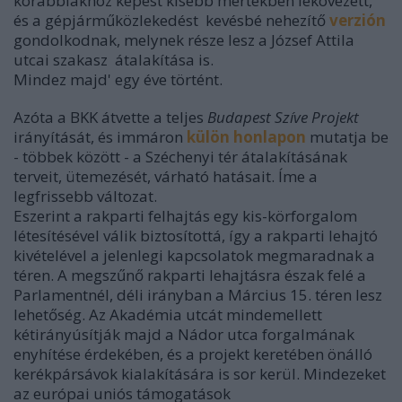
korábbiakhoz képest kisebb mértékben lekövezett,
és a gépjárműközlekedést kevésbé nehezítő
verzión
gondolkodnak, melynek része lesz a József Attila
utcai szakasz átalakítása is.
Mindez majd' egy éve történt.
Azóta a BKK átvette a teljes
Budapest Szíve Projekt
irányítását, és immáron
külön honlapon
mutatja be
- többek között - a Széchenyi tér átalakításának
terveit, ütemezését, várható hatásait. Íme a
legfrissebb változat.
Eszerint
a rakparti felhajtás egy kis-körforgalom
létesítésével válik biztosítottá, így a
rakparti lehajtó
kivételével
a jelenlegi kapcsolatok megmaradnak a
téren. A megszűnő rakparti lehajtásra észak felé a
Parlamentnél, déli irányban a Március 15. téren lesz
lehetőség. Az Akadémia utcát mindemellett
kétirányúsítják majd a Nádor utca forgalmának
enyhítése érdekében, és a projekt keretében
önálló
kerékpársávok kialakítására is sor kerül
. Mindezeket
az európai uniós támogatások