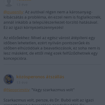
13 éve
@queenlly
: Az autóval régen nem a károsanyag-
kibácsátás a probléma, én ezzel nem is foglalkoznék,
annál inkább a települészerkezet-torzító hatásával.
Ez az igazi környezetszennyezés!
Az előzőekhez: Mivel az egész várost átépíteni egy
időben lehetetlen, ezért nyilván pontszerűek és
időben elhúzódóak a beavatkozások, ez soha nem is
lesz másként, de ettől még ezek felfűződhetnek egy
koncepcióra.
közösperonos átszállás
13 éve
@Neoprimitív
: "Vagy szarkazmus volt"
Szarkazmus volt, persze, és Dr. Bubó volt az igazi