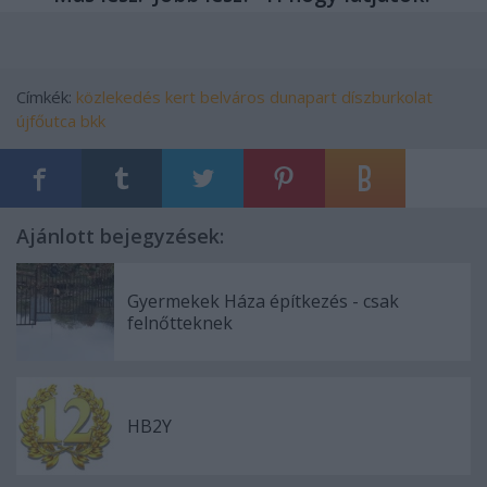
Címkék:
közlekedés
kert
belváros
dunapart
díszburkolat
újfőutca
bkk
Ajánlott bejegyzések:
Gyermekek Háza építkezés - csak
felnőtteknek
HB2Y