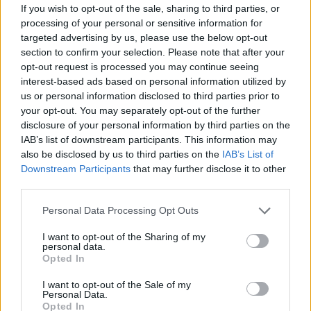
If you wish to opt-out of the sale, sharing to third parties, or
processing of your personal or sensitive information for
targeted advertising by us, please use the below opt-out
queenlly
section to confirm your selection. Please note that after your
13 éve
opt-out request is processed you may continue seeing
interest-based ads based on personal information utilized by
mondjuk azt soha nem értettem (teszem hozzá
us or personal information disclosed to third parties prior to
biciklisként), hogy egyesek nem látnak túl bizonyos
your opt-out. You may separately opt-out of the further
dolgokon:
disclosure of your personal information by third parties on the
1. ősztől bicikli, motor rohadtul nem egészséges és
IAB’s list of downstream participants. This information may
sokan leteszik
also be disclosed by us to third parties on the
IAB’s List of
2. már akkor sem nagyon bírja el a BKV a
Downstream Participants
that may further disclose it to other
megnövekedett forgalmat.
third parties.
3. mi lenne, ha az autósokat is el kéne vinnie?!? mert
az olcsó, jó parkolókban letették az autókat.
Please note that this website/app uses one or more Google
Personal Data Processing Opt Outs
4. 4fős családból 3an ugyanarra megyünk. a BKV
services and may gather and store information including but
not limited to your visit or usage behaviour. You may click to
I want to opt-out of the Sharing of my
máris drágább, mint az autó (valóban: ingyen
personal data.
grant or deny consent to Google and its third-party tags to
parkolóból ingyen parkolóba megyünk).
Opted In
use your data for below specified purposes in below Google
5. Budapesten áthaladni egy kínszenvedés, mind
consent section.
budáról pestre, mind teljesen átvágni rajta. az M0
I want to opt-out of the Sale of my
Personal Data.
budai szakasza nem készült el, ez (lemértem pont
Opted In