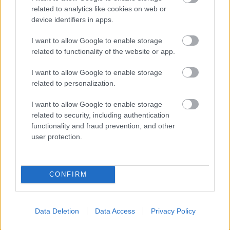
related to analytics like cookies on web or
@queenlly
: A BKV jelenlegi kőbalta-egyszerűségű
device identifiers in apps.
tarifapolitikáját tényleg nem kellene idekeverni,
mert ha máról-holnapra megváltozik, akkor máris
I want to allow Google to enable storage
kirúgták az érvelésed egyik mankóját:)
related to functionality of the website or app.
Magyarán, ha drága a villamosjegy, attól még lehet
I want to allow Google to enable storage
teret átépíteni.
related to personalization.
I want to allow Google to enable storage
related to security, including authentication
Kopi3.14
functionality and fraud prevention, and other
13 éve
user protection.
@Karl Friedrich Drais der Freiherr von Sauerbronn
:
mielött bármi is kiépülne, nem ártana tudni honnan
hova utaznak az emberek. Ehhez annyi kellene, hogy
CONFIRM
felosztani a város kismillió részre, kipakolni kapukat,
ahol lehetne behajtáskor egy zsetont pattintani,
majd a célhelyeken leadni, így meglenne anonim
Data Deletion
Data Access
Privacy Policy
módon, mik a preferált utazási célok, s ahhoz
lehetne´a koncepciót igazítani.