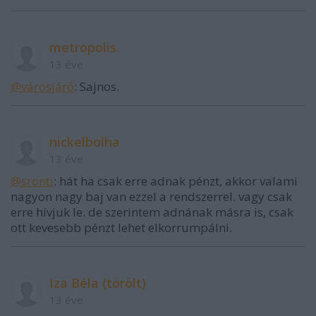
metropolis.
13 éve
@városjáró
: Sajnos.
nickelbolha
13 éve
@sronti
: hát ha csak erre adnak pénzt, akkor valami
nagyon nagy baj van ezzel a rendszerrel. vagy csak
erre hívjuk le. de szerintem adnának másra is, csak
ott kevesebb pénzt lehet elkorrumpálni.
Iza Béla (törölt)
13 éve