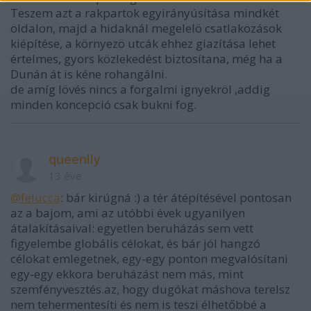
Teszem azt a rakpartok egyirányúsítása mindkét
oldalon, majd a hidaknál megelelö csatlakozások
kiépítése, a környezö utcák ehhez giazítása lehet
értelmes, gyors közlekedést biztosítana, még ha a
Dunán át is kéne rohangálni.
de amíg lövés nincs a forgalmi ignyekröl ,addig
minden koncepció csak bukni fog.
queenlly
13 éve
@felucca
: bár kirúgná :) a tér átépítésével pontosan
az a bajom, ami az utóbbi évek ugyanilyen
átalakításaival: egyetlen beruházás sem vett
figyelembe globális célokat, és bár jól hangzó
célokat emlegetnek, egy-egy ponton megvalósítani
egy-egy ekkora beruházást nem más, mint
szemfényvesztés.az, hogy dugókat máshova terelsz
nem tehermentesíti és nem is teszi élhetőbbé a