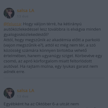
salsa LA
13 éve
@felucca
: Hogy váljon térré, ha kétirányú
autóközlekedéssel lesz továbbra is elvágva minden
gyalogosközlekedéstől?
Attól, hogy megszűnik az akadémia előtt a parkoló
(vajon megszűnik-e?), attól ez még nem tér, a szó
közösség számára könnyen birtokba vehető
értelmében, hanem ugyanúgy sziget. Körbevéve egy
csomó, az apró körforgalom miatt feltorlódott
autóval. Ha rajtam múlna, egy lyukas garast nem
adnék erre.
salsa LA
13 éve
Egyébként ha az Október 6-a utcát nem