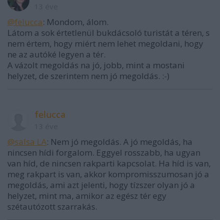
13 éve
@felucca
: Mondom, álom.
Látom a sok értetlenül bukdácsoló turistát a téren, s
nem értem, hogy miért nem lehet megoldani, hogy
ne az autóké legyen a tér.
A vázolt megoldás na jó, jobb, mint a mostani
helyzet, de szerintem nem jó megoldás. :-)
felucca
13 éve
@salsa LA
: Nem jó megoldás. A jó megoldás, ha
nincsen hídi forgalom. Eggyel rosszabb, ha ugyan
van híd, de nincsen rakparti kapcsolat. Ha híd is van,
meg rakpart is van, akkor kompromisszumosan jó a
megoldás, ami azt jelenti, hogy tízszer olyan jó a
helyzet, mint ma, amikor az egész tér egy
szétautózott szarrakás.