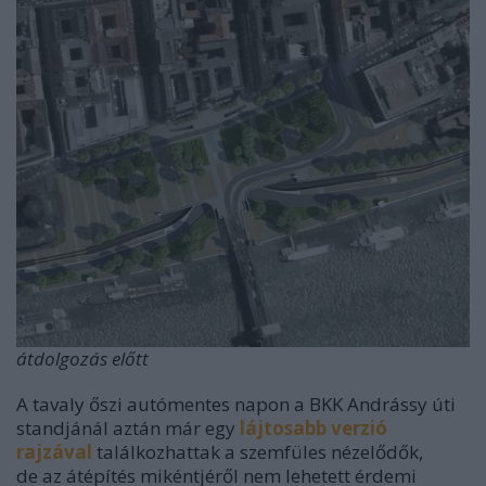
átdolgozás előtt
A tavaly őszi autómentes napon a BKK Andrássy úti
standjánál aztán már egy
lájtosabb verzió
rajzával
találkozhattak a szemfüles nézelődők,
de
az átépítés mikéntjéről nem lehetett érdemi