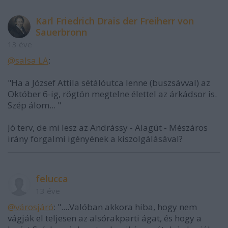
Karl Friedrich Drais der Freiherr von
Sauerbronn
13 éve
@salsa LA
:
"Ha a József Attila sétálóutca lenne (buszsávval) az
Október 6-ig, rögtön megtelne élettel az árkádsor is.
Szép álom... "
Jó terv, de mi lesz az Andrássy - Alagút - Mészáros
irány forgalmi igényének a kiszolgálásával?
felucca
13 éve
@városjáró
: "....Valóban akkora hiba, hogy nem
vágják el teljesen az alsórakparti ágat, és hogy a