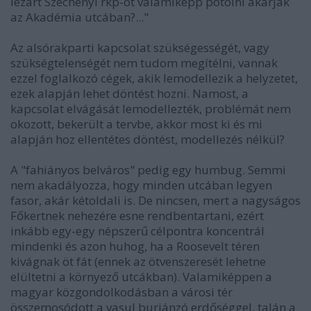
lezárt Széchenyi rkp-ot valamiképp pótolni akarják
az Akadémia utcában?..."
Az alsórakparti kapcsolat szükségességét, vagy
szükségtelenségét nem tudom megítélni, vannak
ezzel foglalkozó cégek, akik lemodellezik a helyzetet,
ezek alapján lehet döntést hozni. Namost, a
kapcsolat elvágását lemodellezték, problémát nem
okozott, bekerült a tervbe, akkor most ki és mi
alapján hoz ellentétes döntést, modellezés nélkül?
A "fahiányos belváros" pedig egy humbug. Semmi
nem akadályozza, hogy minden utcában legyen
fasor, akár kétoldali is. De nincsen, mert a nagyságos
Főkertnek nehezére esne rendbentartani, ezért
inkább egy-egy népszerű célpontra koncentrál
mindenki és azon huhog, ha a Roosevelt téren
kivágnak öt fát (ennek az ötvenszeresét lehetne
elültetni a környező utcákban). Valamiképpen a
magyar közgondolkodásban a városi tér
összemosódott a vasul burjánzó erdőséggel, talán a