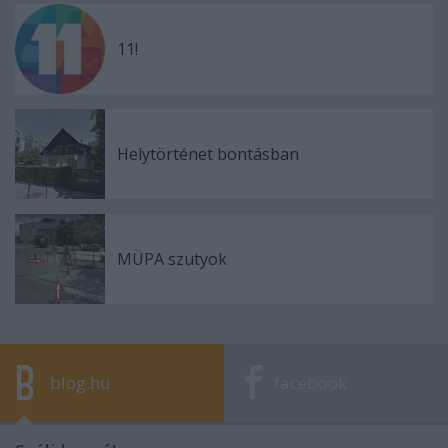
11!
Helytörténet bontásban
MÜPA szutyok
blog.hu
facebook