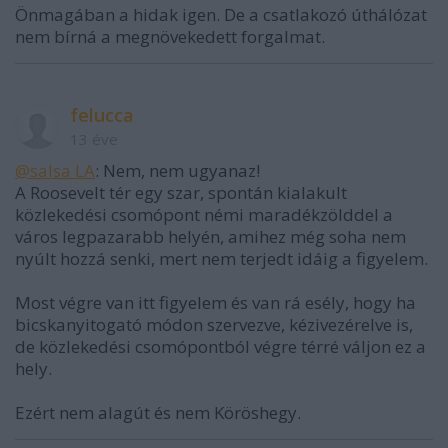
Önmagában a hidak igen. De a csatlakozó úthálózat
nem bírná a megnövekedett forgalmat.
felucca
13 éve
@salsa LA
: Nem, nem ugyanaz!
A Roosevelt tér egy szar, spontán kialakult
közlekedési csomópont némi maradékzölddel a
város legpazarabb helyén, amihez még soha nem
nyúlt hozzá senki, mert nem terjedt idáig a figyelem.
Most végre van itt figyelem és van rá esély, hogy ha
bicskanyitogató módon szervezve, kézivezérelve is,
de közlekedési csomópontból végre térré váljon ez a
hely.
Ezért nem alagút és nem Köröshegy.