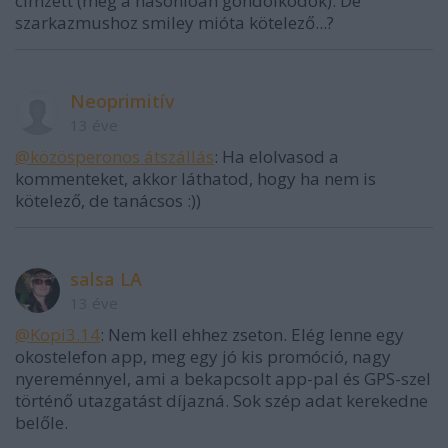
címzett (meg a hasonlóan gondolkodók). De
szarkazmushoz smiley mióta kötelező...?
Neoprimitív
13 éve
@közösperonos átszállás
: Ha elolvasod a
kommenteket, akkor láthatod, hogy ha nem is
kötelező, de tanácsos :))
salsa LA
13 éve
@Kopi3.14
: Nem kell ehhez zseton. Elég lenne egy
okostelefon app, meg egy jó kis promóció, nagy
nyereménnyel, ami a bekapcsolt app-pal és GPS-szel
történő utazgatást díjazná. Sok szép adat kerekedne
belőle.