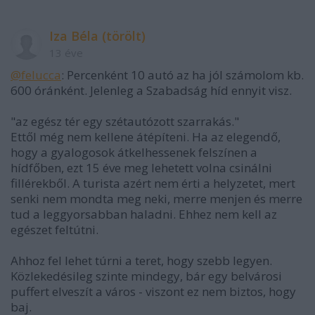
Iza Béla (törölt)
13 éve
@felucca
: Percenként 10 autó az ha jól számolom kb.
600 óránként. Jelenleg a Szabadság híd ennyit visz.
"az egész tér egy szétautózott szarrakás."
Ettől még nem kellene átépíteni. Ha az elegendő,
hogy a gyalogosok átkelhessenek felszínen a
hídfőben, ezt 15 éve meg lehetett volna csinálni
fillérekből. A turista azért nem érti a helyzetet, mert
senki nem mondta meg neki, merre menjen és merre
tud a leggyorsabban haladni. Ehhez nem kell az
egészet feltútni.
Ahhoz fel lehet túrni a teret, hogy szebb legyen.
Közlekedésileg szinte mindegy, bár egy belvárosi
puffert elveszít a város - viszont ez nem biztos, hogy
baj.