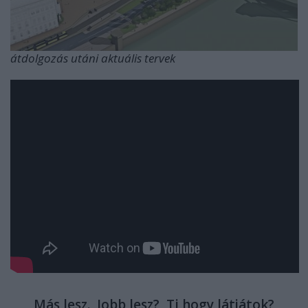
átdolgozás utáni aktuális tervek
Más lesz. Jobb lesz? Ti hogy látjátok?