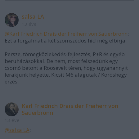
salsa LA
13 éve
@Karl Friedrich Drais der Freiherr von Sauerbronn
:
Ezt a forgalmat a két szomszédos híd még elbírja.
Persze, tömegközlekedés-fejlesztés, P+R és egyéb
beruházásokkal. De nem, most felszedünk egy
csomó betont a Roosevelt téren, hogy ugyanannyit
lerakjunk helyette. Kicsit M6 alagutak / Köröshegy
érzés.
Karl Friedrich Drais der Freiherr von
Sauerbronn
13 éve
@salsa LA
: