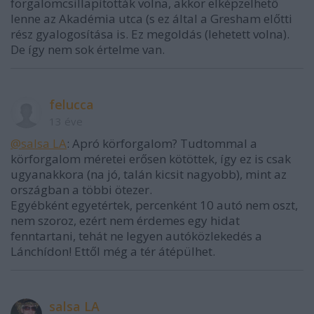
forgalomcsillapították volna, akkor elképzelhető
lenne az Akadémia utca (s ez által a Gresham előtti
rész gyalogosítása is. Ez megoldás (lehetett volna).
De így nem sok értelme van.
felucca
13 éve
@salsa LA
: Apró körforgalom? Tudtommal a
körforgalom méretei erősen kötöttek, így ez is csak
ugyanakkora (na jó, talán kicsit nagyobb), mint az
országban a többi ötezer.
Egyébként egyetértek, percenként 10 autó nem oszt,
nem szoroz, ezért nem érdemes egy hidat
fenntartani, tehát ne legyen autóközlekedés a
Lánchídon! Ettől még a tér átépülhet.
salsa LA