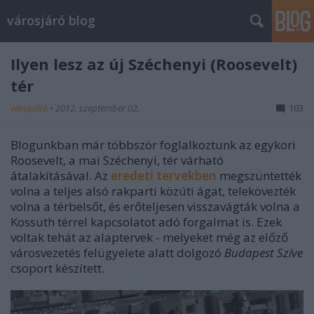
városjáró blog
Ilyen lesz az új Széchenyi (Roosevelt)
tér
városjáró
•
2012. szeptember 02.
103
Blogunkban már többször foglalkoztunk az egykori
Roosevelt, a mai Széchenyi, tér várható
átalakításával. Az
eredeti tervekben
megszüntették
volna a teljes alsó rakparti közúti ágat, telekövezték
volna a térbelsőt, és erőteljesen visszavágták volna a
Kossuth térrel kapcsolatot adó forgalmat is. Ezek
voltak tehát az alaptervek - melyeket még az előző
városvezetés felügyelete alatt dolgozó
Budapest Szíve
csoport készített.