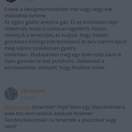
Ennek a designterminálnak már vagy négy éve
működnie kellene.
Az egész gödör annyira gáz. És ez különösen fájó
nekem (és Anna is biztosan egyetért), hiszen
ismerjük a tervezőjét, és tudjuk, hogy milyen
gondosan kidolgozott koncepció és terv szerint épült
meg-sajnos szokásosan gyatra
kivitelben...Budapesten még egy ilyen szép park is
ilyen gyorsan le tud pusztulni...beleolvad a
környezetébe, ahelyett, hogy fordítva lenne...
városjáró
17 éve
@aesculus
: Ismeritek? Dejó! Mert egy ősproblémára
évek óta nem találok adekvát feleletet:
Gördeszkásoknak/-ra tervezték a placcokat vagy
nem?