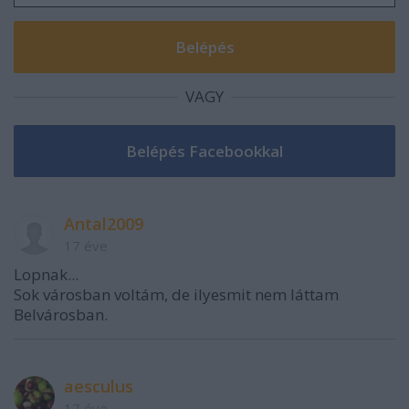
VAGY
Antal2009
17 éve
Lopnak...
Sok városban voltám, de ilyesmit nem láttam
Belvárosban.
aesculus
17 éve