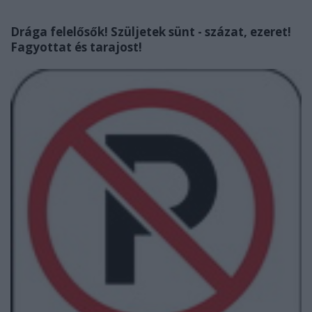
Drága felelősők! Szüljetek sünt - százat, ezeret!
Fagyottat és tarajost!