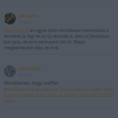
aesculus
17 éve
@városjáró
: az egyik órán részletesen bemutatta a
terveket (a régi és az új résznek is, ahol a Danubius
kút van), de erre nem pont tért ki. Majd
megkérdezem tőle, és írok.
városjáró
16 éve
Mondtamén, hogy maffia!
www.hirszerzo.hu/cikk.igy_folyik_szet_az_allam_penz
e_avagy_miert_nincs_kesz_a_design_terminal.132267
.html