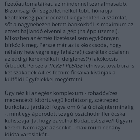
fizetőautomatáikat, az mindennél szánalmasabb.
Biztonsági őri segédlet nélkül több hónapja
képtelenség papírpénzzel kiegyenlíteni a számlát,
sőt a nagynehezen betett bankókból is maximum az
ezrest hajlandó elvenni a gép (ha épp üzemel).
Miközben az érmés fizetéssel sem egykönnyen
bírkózik meg. Persze már az is kész csoda, hogy
néhány hete végre egy faházra(!) cserélték odalenn
az eddigi keréknélküli ideiglenes(?) lakókocsis
őrbódét. Persze a
TICKET PLEASE
felhívást továbbra is
két szakadék A4-es fecnire firkálva kívánják a
külföldi ügyfelekkel megértetni.
Úgy néz ki az egész komplexum - rohadóvízes
medencétől kitörtüvegű korlátsorig, szétreped
burkolatú járdától fogva omló falú dizájnterminálig
-, mint egy áporodott szagú pszichothriller ócska
kulisszája. Ja, hogy ez volna Budapest szíve?! Úgyan
kérem! Nem izgat az senkit - maximum néhány
idióta városlakót...