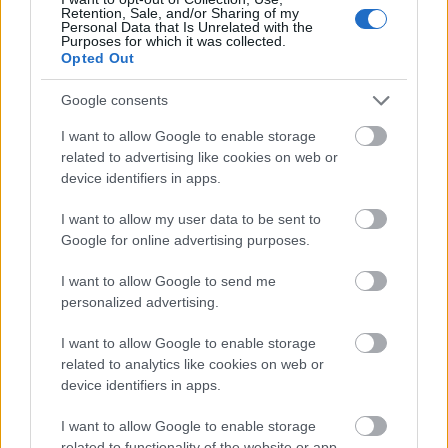
Retention, Sale, and/or Sharing of my
Personal Data that Is Unrelated with the
Purposes for which it was collected.
Opted Out
Ajánlott bejegyzések:
Google consents
I want to allow Google to enable storage
Akadémia park újratöltve
related to advertising like cookies on web or
device identifiers in apps.
I want to allow my user data to be sent to
Google for online advertising purposes.
HB2Y
I want to allow Google to send me
personalized advertising.
I want to allow Google to enable storage
Keleti kényelmetlenség - avagy kerülj
related to analytics like cookies on web or
magyar, szabad a vásár!
device identifiers in apps.
I want to allow Google to enable storage
related to functionality of the website or app.