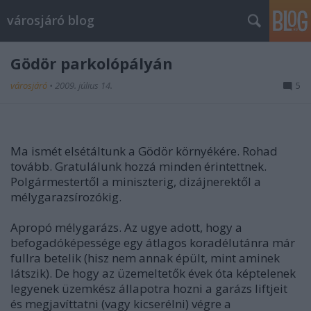
városjáró blog
Gödör parkolópályán
városjáró
•
2009. július 14.
5
Ma ismét elsétáltunk a Gödör környékére. Rohad
tovább. Gratulálunk hozzá minden érintettnek.
Polgármestertől a miniszterig, dizájnerektől a
mélygarazsírozókig.
Apropó mélygarázs. Az ugye adott, hogy a
befogadóképessége egy átlagos koradélutánra már
fullra betelik (hisz nem annak épült, mint aminek
látszik). De hogy az üzemeltetők évek óta képtelenek
legyenek üzemkész állapotra hozni a garázs liftjeit
és megjavíttatni (vagy kicserélni) végre a