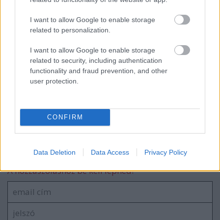
Helytörténet bontásban
I want to allow Google to enable storage
related to personalization.
I want to allow Google to enable storage
MÜPA szutyok
related to security, including authentication
functionality and fraud prevention, and other
user protection.
blog.hu
facebook
CONFIRM
Szólj hozzá!
Data Deletion
Data Access
Privacy Policy
A hozzászóláshoz be kell lépned!