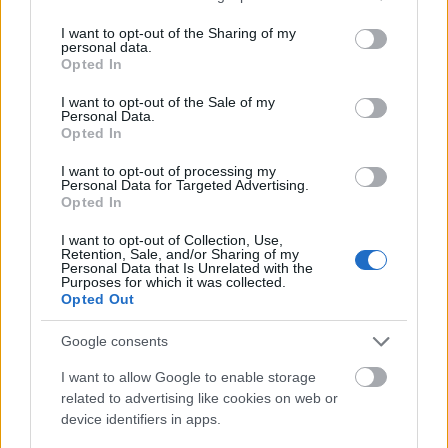
services and may gather and store information including but
not limited to your visit or usage behaviour. You may click to
I want to opt-out of the Sharing of my
personal data.
grant or deny consent to Google and its third-party tags to
Opted In
use your data for below specified purposes in below Google
Címkék:
óvoda
ferencváros
fászádizmus
consent section.
I want to opt-out of the Sale of my
Personal Data.
Opted In
I want to opt-out of processing my
Personal Data for Targeted Advertising.
Ajánlott bejegyzések:
Opted In
I want to opt-out of Collection, Use,
Retention, Sale, and/or Sharing of my
Szlömösödő Diplomata-negyed
Personal Data that Is Unrelated with the
Purposes for which it was collected.
Opted Out
Google consents
HB2Y
I want to allow Google to enable storage
related to advertising like cookies on web or
device identifiers in apps.