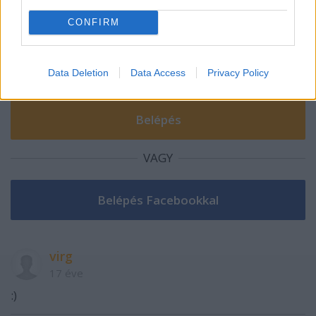
A hozzászóláshoz be kell lépned!
CONFIRM
Data Deletion
Data Access
Privacy Policy
VAGY
virg
17 éve
:)