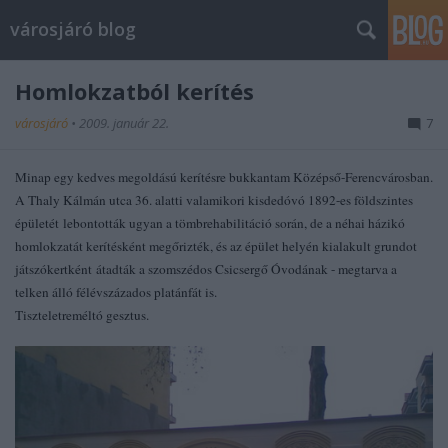
városjáró blog
Homlokzatból kerítés
városjáró
•
2009. január 22.
7
Minap egy kedves megoldású kerítésre bukkantam Középső-Ferencvárosban.
A Thaly Kálmán utca 36. alatti valamikori kisdedóvó 1892-es földszintes
épületét lebontották ugyan a tömbrehabilitáció során, de a néhai házikó
homlokzatát kerítésként megőrizték, és az épület helyén kialakult grundot
játszókertként átadták a szomszédos Csicsergő Óvodának - megtarva a
telken álló félévszázados platánfát is.
Tiszteletreméltó gesztus.