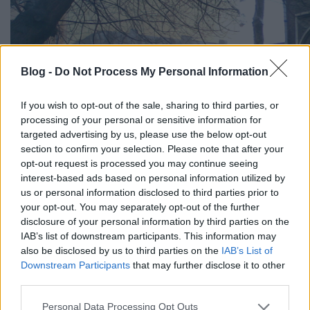
Blog -
Do Not Process My Personal Information
If you wish to opt-out of the sale, sharing to third parties, or
processing of your personal or sensitive information for
targeted advertising by us, please use the below opt-out
section to confirm your selection. Please note that after your
opt-out request is processed you may continue seeing
interest-based ads based on personal information utilized by
us or personal information disclosed to third parties prior to
your opt-out. You may separately opt-out of the further
disclosure of your personal information by third parties on the
Bár a játszókert körül csupa újépítésű projekt
IAB’s list of downstream participants. This information may
található, r
eméljük a telken álló
platánfának
also be disclosed by us to third parties on the
IAB’s List of
köszönhetően
hosszú éveken át jelenthet majd
Downstream Participants
that may further disclose it to other
kellemes játékteret Ferencváros ovisainak ez a friss
third parties.
kert.
Please note that this website/app uses one or more Google
Personal Data Processing Opt Outs