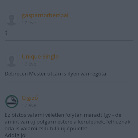
gasparnorbertpal
17 éve
:)
Unique Single
17 éve
Debrecen Mester utcán is ilyen van régóta
Cigiző
17 éve
Ez biztos valami véletlen folytán maradt így - de
amint van új polgármestere a kerületnek, felhúznak
oda is valami csili-billi új épületet.
Addig jó!