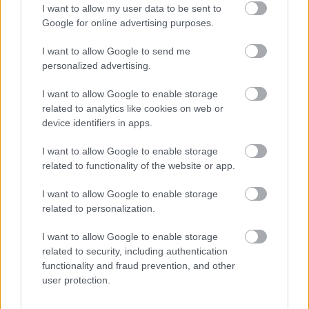
I want to allow my user data to be sent to
11!
Google for online advertising purposes.
I want to allow Google to send me
personalized advertising.
MOME dágvány
I want to allow Google to enable storage
related to analytics like cookies on web or
device identifiers in apps.
I want to allow Google to enable storage
Jókai tér átalakítása - 2. lakossági fórum
related to functionality of the website or app.
I want to allow Google to enable storage
related to personalization.
I want to allow Google to enable storage
blog.hu
facebook
related to security, including authentication
functionality and fraud prevention, and other
user protection.
Szólj hozzá!